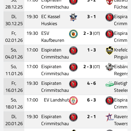
28.12.25
Crimmitschau
Füchse
Di,
19:30
EC Kassel
3 - 1
Eispirat
30.12.25
Huskies
Crimmit
Fr,
19:30
ESV
2 - 3
Eispirat
(OT)
02.01.26
Kaufbeuren
Crimmit
So,
17:00
Eispiraten
1 - 3
Krefeld
04.01.26
Crimmitschau
Pinguin
So,
17:00
Eispiraten
2 - 3
Eisbäre
(OT)
11.01.26
Crimmitschau
Regensb
Fr,
19:30
Eispiraten
4 - 6
Bietigh
16.01.26
Crimmitschau
Steelers
So,
17:00
EV Landshut
6 - 3
Eispirat
18.01.26
Crimmit
Di,
19:30
Eispiraten
2 - 1
Ravensb
20.01.26
Crimmitschau
Towerst