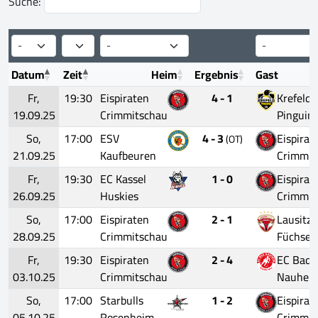
Suche:
Datum
Zeit
Heim
Ergebnis
Gast
Fr,
19:30
Eispiraten
4 - 1
Krefeld
19.09.25
Crimmitschau
Pinguin
So,
17:00
ESV
4 - 3
Eispirat
(OT)
21.09.25
Kaufbeuren
Crimmit
Fr,
19:30
EC Kassel
1 - 0
Eispirat
26.09.25
Huskies
Crimmit
So,
17:00
Eispiraten
2 - 1
Lausitze
28.09.25
Crimmitschau
Füchse
Fr,
19:30
Eispiraten
2 - 4
EC Bad
03.10.25
Crimmitschau
Nauhei
So,
17:00
Starbulls
1 - 2
Eispirat
05.10.25
Rosenheim
Crimmit