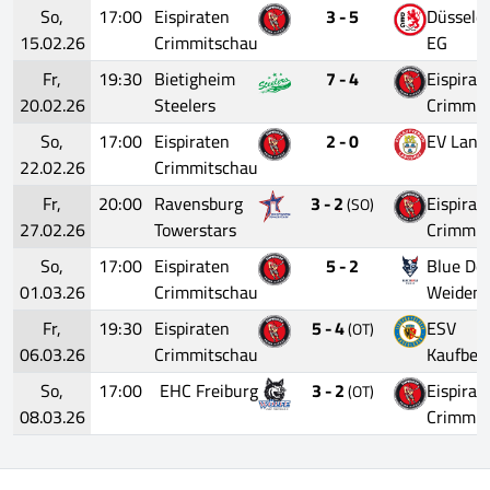
So,
17:00
Eispiraten
3 - 5
Düsseldo
15.02.26
Crimmitschau
EG
Fr,
19:30
Bietigheim
7 - 4
Eispirat
20.02.26
Steelers
Crimmit
So,
17:00
Eispiraten
2 - 0
EV Land
22.02.26
Crimmitschau
Fr,
20:00
Ravensburg
3 - 2
Eispirat
(SO)
27.02.26
Towerstars
Crimmit
So,
17:00
Eispiraten
5 - 2
Blue Dev
01.03.26
Crimmitschau
Weiden
Fr,
19:30
Eispiraten
5 - 4
ESV
(OT)
06.03.26
Crimmitschau
Kaufbeu
So,
17:00
EHC Freiburg
3 - 2
Eispirat
(OT)
08.03.26
Crimmit