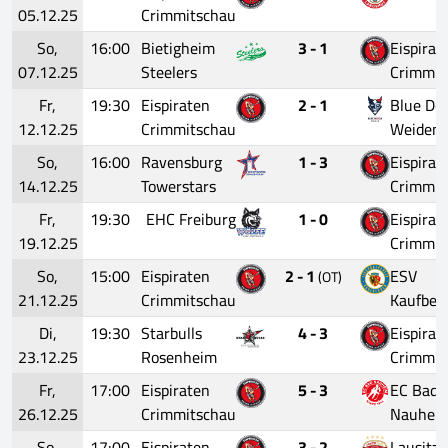
05.12.25
Crimmitschau
So,
16:00
Bietigheim
3 - 1
Eispirat
07.12.25
Steelers
Crimmit
Fr,
19:30
Eispiraten
2 - 1
Blue Dev
12.12.25
Crimmitschau
Weiden
So,
16:00
Ravensburg
1 - 3
Eispirat
14.12.25
Towerstars
Crimmit
Fr,
19:30
EHC Freiburg
1 - 0
Eispirat
19.12.25
Crimmit
So,
15:00
Eispiraten
2 - 1
ESV
(OT)
21.12.25
Crimmitschau
Kaufbeu
Di,
19:30
Starbulls
4 - 3
Eispirat
23.12.25
Rosenheim
Crimmit
Fr,
17:00
Eispiraten
5 - 3
EC Bad
26.12.25
Crimmitschau
Nauhei
So,
17:00
Eispiraten
3 - 2
Lausitze