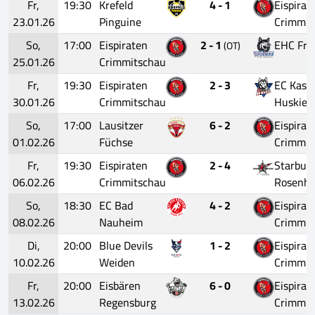
Fr,
19:30
Krefeld
4 - 1
Eispirat
23.01.26
Pinguine
Crimmit
So,
17:00
Eispiraten
2 - 1
EHC Fre
(OT)
25.01.26
Crimmitschau
Fr,
19:30
Eispiraten
2 - 3
EC Kasse
30.01.26
Crimmitschau
Huskies
So,
17:00
Lausitzer
6 - 2
Eispirat
01.02.26
Füchse
Crimmit
Fr,
19:30
Eispiraten
2 - 4
Starbull
06.02.26
Crimmitschau
Rosenh
So,
18:30
EC Bad
4 - 2
Eispirat
08.02.26
Nauheim
Crimmit
Di,
20:00
Blue Devils
1 - 2
Eispirat
10.02.26
Weiden
Crimmit
Fr,
20:00
Eisbären
6 - 0
Eispirat
13.02.26
Regensburg
Crimmit