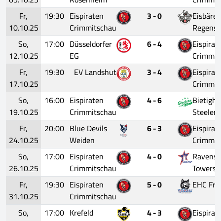
Fr,
19:30
Eispiraten
3 - 0
Eisbäre
10.10.25
Crimmitschau
Regensb
So,
17:00
Düsseldorfer
6 - 4
Eispirat
12.10.25
EG
Crimmit
Fr,
19:30
EV Landshut
3 - 4
Eispirat
17.10.25
Crimmit
So,
16:00
Eispiraten
4 - 6
Bietigh
19.10.25
Crimmitschau
Steelers
Fr,
20:00
Blue Devils
6 - 3
Eispirat
24.10.25
Weiden
Crimmit
So,
17:00
Eispiraten
4 - 0
Ravensb
26.10.25
Crimmitschau
Towerst
Fr,
19:30
Eispiraten
5 - 0
EHC Fre
31.10.25
Crimmitschau
So,
17:00
Krefeld
4 - 3
Eispirat