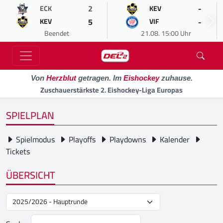
2
-
ECK
KEV
5
-
KEV
VIF
Beendet
21.08. 15:00 Uhr
Von
Herzblut
getragen. Im
Eishockey
zuhause.
Zuschauerstärkste 2. Eishockey-Liga Europas
SPIELPLAN
Spielmodus
Playoffs
Playdowns
Kalender
Tickets
ÜBERSICHT