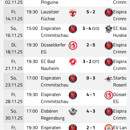
02.11.25
Pinguine
Crimmit
Fr,
19:30
Lausitzer
5 - 2
Eispirat
14.11.25
Füchse
Crimmit
So,
15:00
Eispiraten
3 - 4
EC Kasse
(SO)
16.11.25
Crimmitschau
Huskies
Di,
19:30
Düsseldorfer
2 - 5
Eispirat
18.11.25
EG
Crimmit
Fr,
19:30
EC Bad
3 - 2
Eispirat
(OT)
21.11.25
Nauheim
Crimmit
So,
17:00
Eispiraten
0 - 3
Starbull
23.11.25
Crimmitschau
Rosenh
Fr,
19:30
Eispiraten
4 - 1
Düsseldo
28.11.25
Crimmitschau
EG
So,
17:00
Eisbären
4 - 3
Eispirat
30.11.25
Regensburg
Crimmit
Fr,
19:30
Eispiraten
2 - 1
EV Land