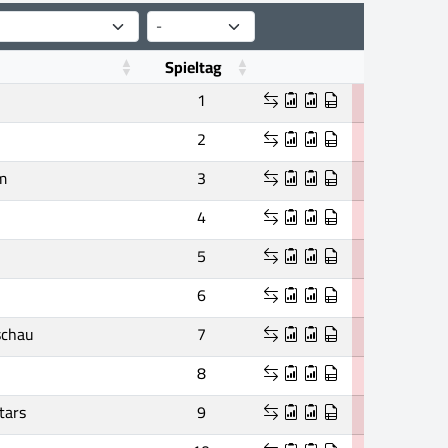
Spieltag
1
2
m
3
4
5
6
schau
7
8
tars
9