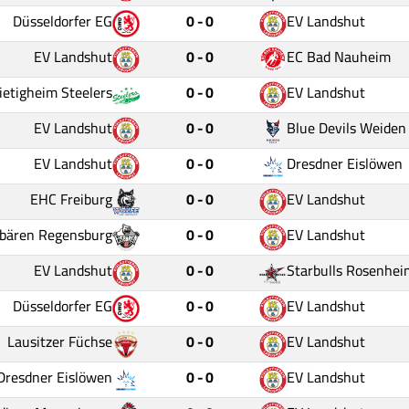
Düsseldorfer EG
0 - 0
EV Landshut
EV Landshut
0 - 0
EC Bad Nauheim
ietigheim Steelers
0 - 0
EV Landshut
EV Landshut
0 - 0
Blue Devils Weiden
EV Landshut
0 - 0
Dresdner Eislöwen
EHC Freiburg
0 - 0
EV Landshut
sbären Regensburg
0 - 0
EV Landshut
EV Landshut
0 - 0
Starbulls Rosenhei
Düsseldorfer EG
0 - 0
EV Landshut
Lausitzer Füchse
0 - 0
EV Landshut
Dresdner Eislöwen
0 - 0
EV Landshut