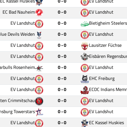
EC Kassel Huskies
0 - 0
EV Landshut
EC Bad Nauheim
0 - 0
EV Landshut
EV Landshut
0 - 0
Bietigheim Steelers
lue Devils Weiden
0 - 0
EV Landshut
EV Landshut
0 - 0
Lausitzer Füchse
EV Landshut
0 - 0
Eisbären Regensbu
arbulls Rosenheim
0 - 0
EV Landshut
EV Landshut
0 - 0
EHC Freiburg
EV Landshut
0 - 0
ECDC Indians Mem
aten Crimmitschau
0 - 0
EV Landshut
nsburg Towerstars
0 - 0
EV Landshut
EV Landshut
0 - 0
EC Kassel Huskies