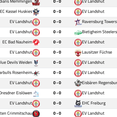
ndians Memmingen
0 - 0
EV Landshut
EC Kassel Huskies
0 - 0
EV Landshut
EV Landshut
0 - 0
Ravensburg Towers
EV Landshut
0 - 0
Bietigheim Steelers
EC Bad Nauheim
0 - 0
EV Landshut
EV Landshut
0 - 0
Lausitzer Füchse
lue Devils Weiden
0 - 0
EV Landshut
arbulls Rosenheim
0 - 0
EV Landshut
EV Landshut
0 - 0
Eisbären Regensbu
Dresdner Eislöwen
0 - 0
EV Landshut
EV Landshut
0 - 0
EHC Freiburg
aten Crimmitschau
0 - 0
EV Landshut