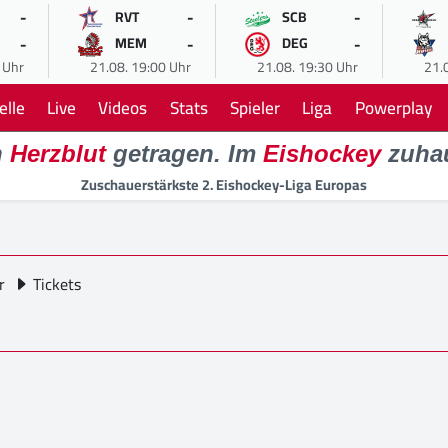
-
-
-
RVT
SCB
-
-
-
MEM
DEG
 Uhr
21.08. 19:00 Uhr
21.08. 19:30 Uhr
21.
elle
Live
Videos
Stats
Spieler
Liga
Powerplay
n
Herzblut
getragen. Im
Eishockey
zuha
Zuschauerstärkste 2. Eishockey-Liga Europas
r
Tickets