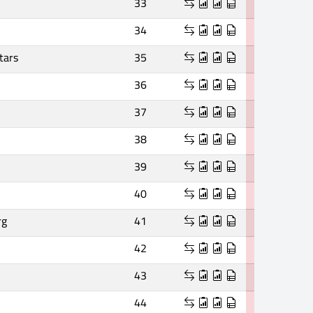
33
34
tars
35
36
37
38
39
40
rg
41
42
43
44