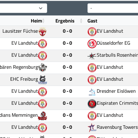
Heim
Ergebnis
Gast
Lausitzer Füchse
0 - 0
EV Landshut
EV Landshut
0 - 0
Düsseldorfer EG
EV Landshut
0 - 0
Starbulls Rosenhei
sbären Regensburg
0 - 0
EV Landshut
EHC Freiburg
0 - 0
EV Landshut
EV Landshut
0 - 0
Dresdner Eislöwen
EV Landshut
0 - 0
Eispiraten Crimmit
ndians Memmingen
0 - 0
EV Landshut
EV Landshut
0 - 0
Ravensburg Towers