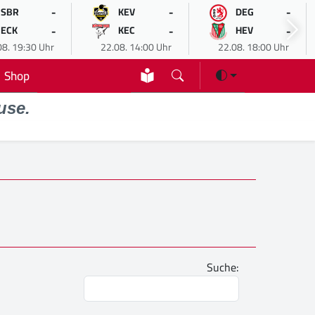
-
-
-
SBR
KEV
DEG
-
-
-
ECK
KEC
HEV
08. 19:30 Uhr
22.08. 14:00 Uhr
22.08. 18:00 Uhr
Shop
use.
Suche: