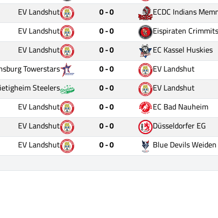
EV Landshut
0 - 0
ECDC Indians Mem
EV Landshut
0 - 0
Eispiraten Crimmit
EV Landshut
0 - 0
EC Kassel Huskies
nsburg Towerstars
0 - 0
EV Landshut
ietigheim Steelers
0 - 0
EV Landshut
EV Landshut
0 - 0
EC Bad Nauheim
EV Landshut
0 - 0
Düsseldorfer EG
EV Landshut
0 - 0
Blue Devils Weiden