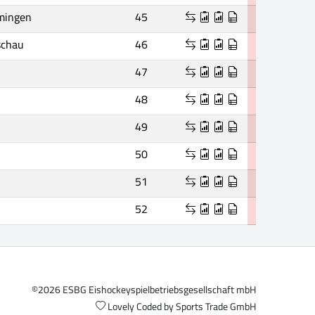
mingen
45
schau
46
47
48
49
50
51
52
©2026 ESBG Eishockeyspielbetriebsgesellschaft mbH
Lovely Coded by
Sports Trade GmbH