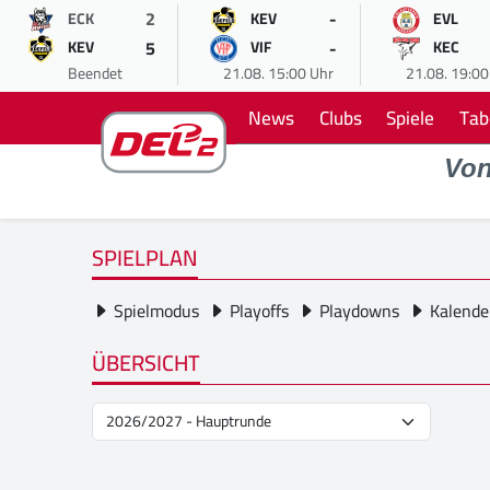
2
-
ECK
KEV
EVL
5
-
KEV
VIF
KEC
Beendet
21.08. 15:00 Uhr
21.08. 19:00
News
Clubs
Spiele
Tab
Vo
SPIELPLAN
Spielmodus
Playoffs
Playdowns
Kalende
ÜBERSICHT