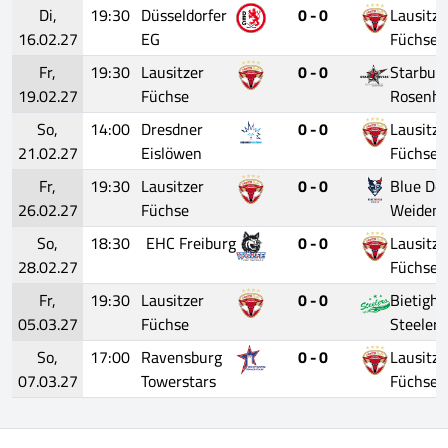
Di,
19:30
Düsseldorfer
0 - 0
Lausitze
16.02.27
EG
Füchse
Fr,
19:30
Lausitzer
0 - 0
Starbull
19.02.27
Füchse
Rosenh
So,
14:00
Dresdner
0 - 0
Lausitze
21.02.27
Eislöwen
Füchse
Fr,
19:30
Lausitzer
0 - 0
Blue Dev
26.02.27
Füchse
Weiden
So,
18:30
EHC Freiburg
0 - 0
Lausitze
28.02.27
Füchse
Fr,
19:30
Lausitzer
0 - 0
Bietigh
05.03.27
Füchse
Steelers
So,
17:00
Ravensburg
0 - 0
Lausitze
07.03.27
Towerstars
Füchse