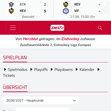
2
-
ECK
KEV
5
-
KEV
VIF
Beendet
21.08. 15:00 Uhr
Von
Herzblut
getragen. Im
Eishockey
zuhause.
Zuschauerstärkste 2. Eishockey-Liga Europas
SPIELPLAN
Spielmodus
Playoffs
Playdowns
Kalender
Tickets
ÜBERSICHT