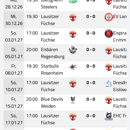
28.12.26
Steelers
Füchse
Mi,
19:30
Lausitzer
0 - 0
EV Land
30.12.26
Füchse
So,
17:00
Lausitzer
0 - 0
Eispirat
03.01.27
Füchse
Crimmit
Di,
20:00
Eisbären
0 - 0
Lausitze
05.01.27
Regensburg
Füchse
Fr,
19:30
Starbulls
0 - 0
Lausitze
08.01.27
Rosenheim
Füchse
So,
17:00
Lausitzer
0 - 0
Dresdne
10.01.27
Füchse
Eislöwe
Fr,
20:00
Blue Devils
0 - 0
Lausitze
15.01.27
Weiden
Füchse
So,
17:00
Lausitzer
0 - 0
EHC Fre
17.01.27
Füchse