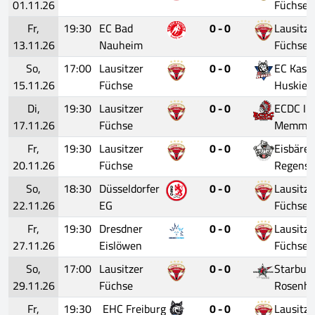
01.11.26
Füchse
Fr,
19:30
EC Bad
0 - 0
Lausitze
13.11.26
Nauheim
Füchse
So,
17:00
Lausitzer
0 - 0
EC Kasse
15.11.26
Füchse
Huskies
Di,
19:30
Lausitzer
0 - 0
ECDC In
17.11.26
Füchse
Memmin
Fr,
19:30
Lausitzer
0 - 0
Eisbäre
20.11.26
Füchse
Regensb
So,
18:30
Düsseldorfer
0 - 0
Lausitze
22.11.26
EG
Füchse
Fr,
19:30
Dresdner
0 - 0
Lausitze
27.11.26
Eislöwen
Füchse
So,
17:00
Lausitzer
0 - 0
Starbull
29.11.26
Füchse
Rosenh
Fr,
19:30
EHC Freiburg
0 - 0
Lausitze