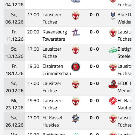
04.12.26
Füchse
So,
17:00
Lausitzer
0 - 0
Blue Dev
06.12.26
Füchse
Weiden
Fr,
20:00
Ravensburg
0 - 0
Lausitze
11.12.26
Towerstars
Füchse
So,
17:00
Lausitzer
0 - 0
Bietigh
13.12.26
Füchse
Steelers
Fr,
19:30
Eispiraten
0 - 0
Lausitze
18.12.26
Crimmitschau
Füchse
So,
17:00
Lausitzer
0 - 0
ECDC In
20.12.26
Füchse
Memmin
Mi,
19:30
Lausitzer
0 - 0
EC Bad
23.12.26
Füchse
Nauhei
Sa,
17:00
EC Kassel
0 - 0
Lausitze
26.12.26
Huskies
Füchse
Mo,
19:30
Bietigheim
0 - 0
Lausitze