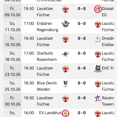
Fr,
19:30
Lausitzer
0 - 0
Düsseldo
09.10.26
Füchse
EG
So,
17:00
Eisbären
0 - 0
Lausitze
11.10.26
Regensburg
Füchse
Fr,
19:30
Lausitzer
0 - 0
Dresdne
16.10.26
Füchse
Eislöwe
So,
17:00
Starbulls
0 - 0
Lausitze
18.10.26
Rosenheim
Füchse
Fr,
19:30
Lausitzer
0 - 0
EHC Fre
23.10.26
Füchse
So,
18:30
Blue Devils
0 - 0
Lausitze
25.10.26
Weiden
Füchse
Fr,
19:30
Lausitzer
0 - 0
Ravensb
30.10.26
Füchse
Towerst
So,
16:00
EV Landshut
0 - 0
Lausitze