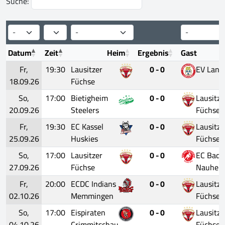
Suche:
Datum
Zeit
Heim
Ergebnis
Gast
Fr,
19:30
Lausitzer
0 - 0
EV Land
18.09.26
Füchse
So,
17:00
Bietigheim
0 - 0
Lausitze
20.09.26
Steelers
Füchse
Fr,
19:30
EC Kassel
0 - 0
Lausitze
25.09.26
Huskies
Füchse
So,
17:00
Lausitzer
0 - 0
EC Bad
27.09.26
Füchse
Nauhei
Fr,
20:00
ECDC Indians
0 - 0
Lausitze
02.10.26
Memmingen
Füchse
So,
17:00
Eispiraten
0 - 0
Lausitze
04.10.26
Crimmitschau
Füchse