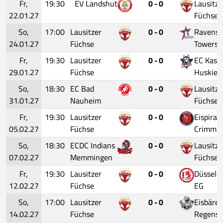
Fr,
19:30
EV Landshut
0 - 0
Lausitze
22.01.27
Füchse
So,
17:00
Lausitzer
0 - 0
Ravensb
24.01.27
Füchse
Towerst
Fr,
19:30
Lausitzer
0 - 0
EC Kasse
29.01.27
Füchse
Huskies
So,
18:30
EC Bad
0 - 0
Lausitze
31.01.27
Nauheim
Füchse
Fr,
19:30
Lausitzer
0 - 0
Eispirat
05.02.27
Füchse
Crimmit
So,
18:30
ECDC Indians
0 - 0
Lausitze
07.02.27
Memmingen
Füchse
Fr,
19:30
Lausitzer
0 - 0
Düsseldo
12.02.27
Füchse
EG
So,
17:00
Lausitzer
0 - 0
Eisbäre
14.02.27
Füchse
Regensb