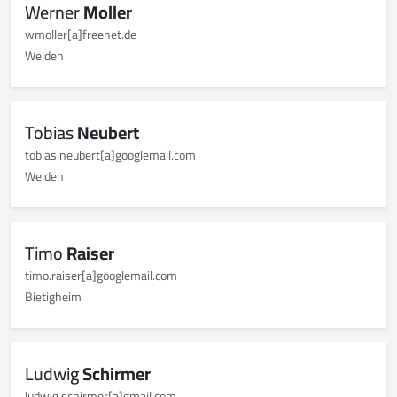
Werner
Moller
wmoller[a]freenet.de
Weiden
Tobias
Neubert
tobias.neubert[a]googlemail.com
Weiden
Timo
Raiser
timo.raiser[a]googlemail.com
Bietigheim
Ludwig
Schirmer
ludwig.schirmer[a]gmail.com