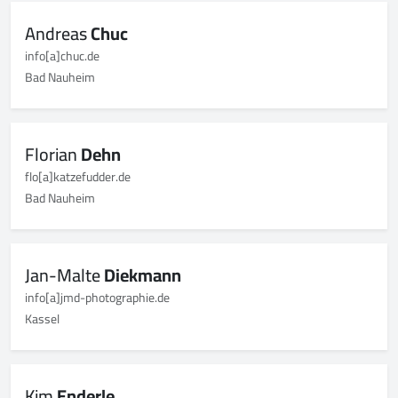
Andreas
Chuc
info[a]chuc.de
Bad Nauheim
Florian
Dehn
flo[a]katzefudder.de
Bad Nauheim
Jan-Malte
Diekmann
info[a]jmd-photographie.de
Kassel
Kim
Enderle