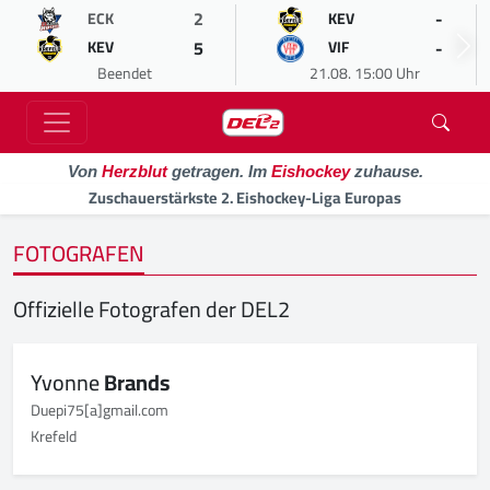
2
-
ECK
KEV
5
-
KEV
VIF
Beendet
21.08. 15:00 Uhr
Von
Herzblut
getragen. Im
Eishockey
zuhause.
Zuschauerstärkste 2. Eishockey-Liga Europas
FOTOGRAFEN
Offizielle Fotografen der DEL2
Yvonne
Brands
Duepi75[a]gmail.com
Krefeld