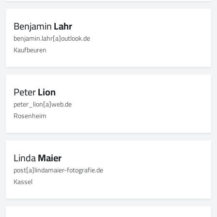
Benjamin
Lahr
benjamin.lahr[a]outlook.de
Kaufbeuren
Peter
Lion
peter_lion[a]web.de
Rosenheim
Linda
Maier
post[a]lindamaier-fotografie.de
Kassel