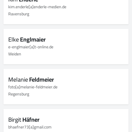
kim.enderle[a]enderle-medien.de
Ravensburg
Elke
Englmaier
e-englmaier[a]t-online.de
Weiden
Melanie
Feldmeier
foto[a]melanie-feldmeier.de
Regensburg
Birgit
Häfner
bhaefner73[a]gmail.com