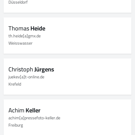
Düsseldorf
Thomas
Heide
th.heide[a]gmx.de
Weisswasser
Christoph
Jürgens
juekev[a]t-online.de
Krefeld
Achim
Keller
achim[a]pressefoto-keller.de
Freiburg