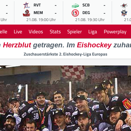
-
-
-
RVT
SCB
-
-
-
MEM
DEG
 Uhr
21.08. 19:00 Uhr
21.08. 19:30 Uhr
21.
elle
Live
Videos
Stats
Spieler
Liga
Powerplay
n
Herzblut
getragen. Im
Eishockey
zuha
Zuschauerstärkste 2. Eishockey-Liga Europas