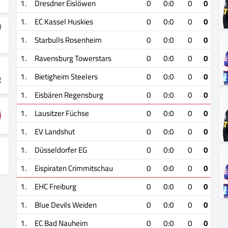
1.
Dresdner Eislöwen
0
0:0
0
0
1.
EC Kassel Huskies
0
0:0
0
0
1.
Starbulls Rosenheim
0
0:0
0
0
1.
Ravensburg Towerstars
0
0:0
0
0
1.
Bietigheim Steelers
0
0:0
0
0
1.
Eisbären Regensburg
0
0:0
0
0
1.
Lausitzer Füchse
0
0:0
0
0
1.
EV Landshut
0
0:0
0
0
1.
Düsseldorfer EG
0
0:0
0
0
1.
Eispiraten Crimmitschau
0
0:0
0
0
1.
EHC Freiburg
0
0:0
0
0
1.
Blue Devils Weiden
0
0:0
0
0
1.
EC Bad Nauheim
0
0:0
0
0