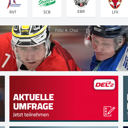
EBR
RVT
SCB
LFX