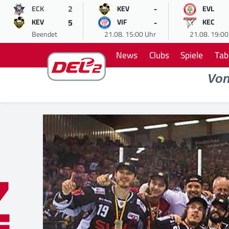
2
-
ECK
KEV
EVL
5
-
KEV
VIF
KEC
Beendet
21.08. 15:00 Uhr
21.08. 19:00
News
Clubs
Spiele
Tab
Vo