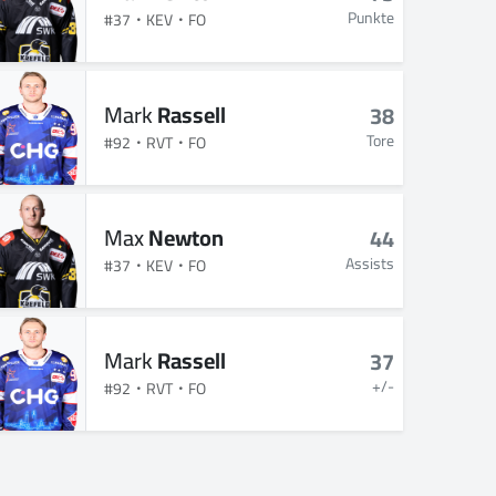
Punkte
#37
KEV
FO
Mark
Rassell
38
Tore
#92
RVT
FO
Max
Newton
44
Assists
#37
KEV
FO
Mark
Rassell
37
+/-
#92
RVT
FO