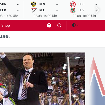
-
-
-
SBR
KEV
DEG
-
-
-
ECK
KEC
HEV
08. 19:30 Uhr
22.08. 14:00 Uhr
22.08. 18:00 Uhr
Shop
use.