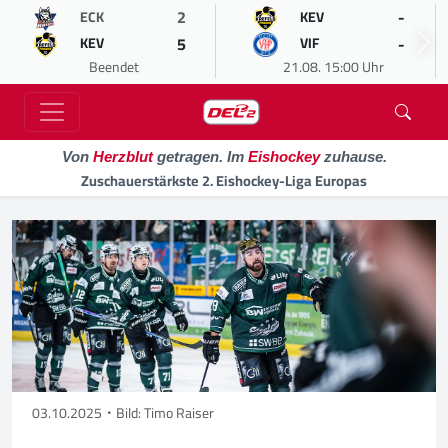
2
-
ECK
KEV
5
-
KEV
VIF
Beendet
21.08. 15:00 Uhr
Von
Herzblut
getragen. Im
Eishockey
zuhause.
Zuschauerstärkste 2. Eishockey-Liga Europas
03.10.2025
Bild: Timo Raiser