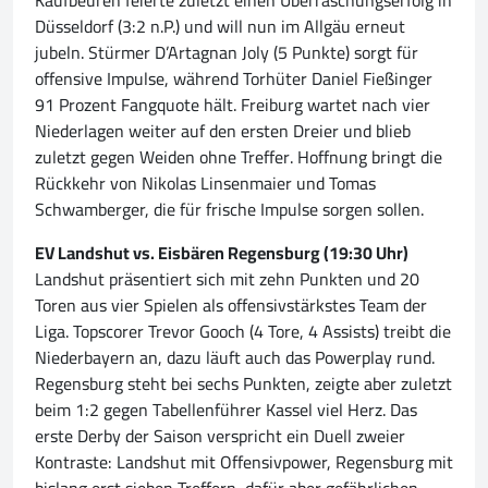
Kaufbeuren feierte zuletzt einen Überraschungserfolg in
Düsseldorf (3:2 n.P.) und will nun im Allgäu erneut
jubeln. Stürmer D’Artagnan Joly (5 Punkte) sorgt für
offensive Impulse, während Torhüter Daniel Fießinger
91 Prozent Fangquote hält. Freiburg wartet nach vier
Niederlagen weiter auf den ersten Dreier und blieb
zuletzt gegen Weiden ohne Treffer. Hoffnung bringt die
Rückkehr von Nikolas Linsenmaier und Tomas
Schwamberger, die für frische Impulse sorgen sollen.
EV Landshut vs. Eisbären Regensburg (19:30 Uhr)
Landshut präsentiert sich mit zehn Punkten und 20
Toren aus vier Spielen als offensivstärkstes Team der
Liga. Topscorer Trevor Gooch (4 Tore, 4 Assists) treibt die
Niederbayern an, dazu läuft auch das Powerplay rund.
Regensburg steht bei sechs Punkten, zeigte aber zuletzt
beim 1:2 gegen Tabellenführer Kassel viel Herz. Das
erste Derby der Saison verspricht ein Duell zweier
Kontraste: Landshut mit Offensivpower, Regensburg mit