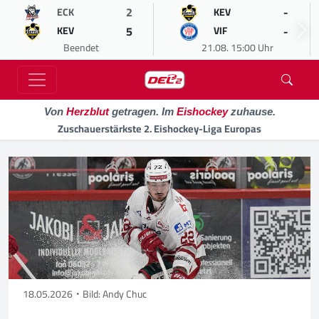
2
-
ECK
KEV
5
-
KEV
VIF
Beendet
21.08. 15:00 Uhr
Von
Herzblut
getragen. Im
Eishockey
zuhause.
Zuschauerstärkste 2. Eishockey-Liga Europas
18.05.2026
Bild: Andy Chuc