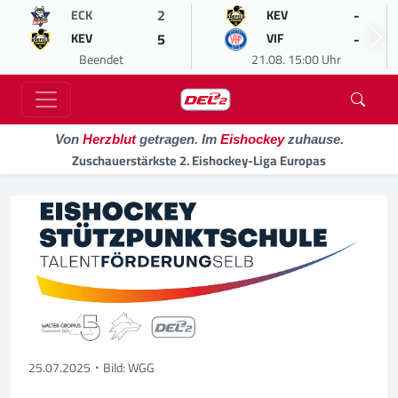
2
-
ECK
KEV
5
-
KEV
VIF
Beendet
21.08. 15:00 Uhr
Von
Herzblut
getragen. Im
Eishockey
zuhause.
Zuschauerstärkste 2. Eishockey-Liga Europas
25.07.2025
Bild: WGG