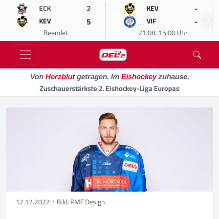
2
-
ECK
KEV
5
-
KEV
VIF
Beendet
21.08. 15:00 Uhr
Von
Herzblut
getragen. Im
Eishockey
zuhause.
Zuschauerstärkste 2. Eishockey-Liga Europas
12.12.2022
Bild: PMF Design