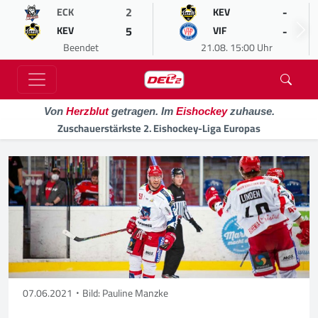
2
-
ECK
KEV
5
-
KEV
VIF
Beendet
21.08. 15:00 Uhr
Von
Herzblut
getragen. Im
Eishockey
zuhause.
Zuschauerstärkste 2. Eishockey-Liga Europas
07.06.2021
Bild: Pauline Manzke