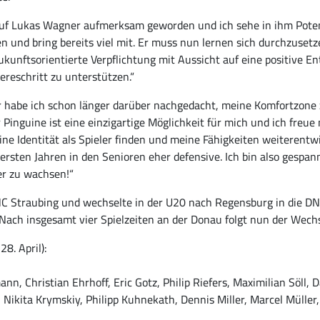
d auf Lukas Wagner aufmerksam geworden und ich sehe in ihm Potenti
und bring bereits viel mit. Er muss nun lernen sich durchzusetz
ukunftsorientierte Verpflichtung mit Aussicht auf eine positive E
reschritt zu unterstützen.“
 habe ich schon länger darüber nachgedacht, meine Komfortzone 
 Pinguine ist eine einzigartige Möglichkeit für mich und ich freu
ine Identität als Spieler finden und meine Fähigkeiten weiterent
rsten Jahren in den Senioren eher defensive. Ich bin also gespa
er zu wachsen!“
 Straubing und wechselte in der U20 nach Regensburg in die DNL.
. Nach insgesamt vier Spielzeiten an der Donau folgt nun der Wech
8. April):
n, Christian Ehrhoff, Eric Gotz, Philip Riefers, Maximilian Söll, 
 Nikita Krymskiy, Philipp Kuhnekath, Dennis Miller, Marcel Müller