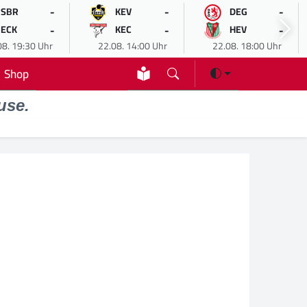
-
-
-
SBR
KEV
DEG
-
-
-
ECK
KEC
HEV
08. 19:30 Uhr
22.08. 14:00 Uhr
22.08. 18:00 Uhr
Shop
use.