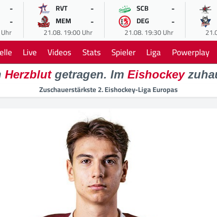
-
-
-
RVT
SCB
-
-
-
MEM
DEG
 Uhr
21.08. 19:00 Uhr
21.08. 19:30 Uhr
21.
elle
Live
Videos
Stats
Spieler
Liga
Powerplay
n
Herzblut
getragen. Im
Eishockey
zuha
Zuschauerstärkste 2. Eishockey-Liga Europas