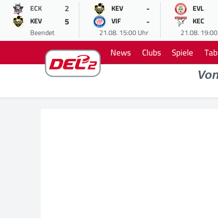
2
-
ECK
KEV
EVL
5
-
KEV
VIF
KEC
Beendet
21.08. 15:00 Uhr
21.08. 19:00
News
Clubs
Spiele
Tab
Vo