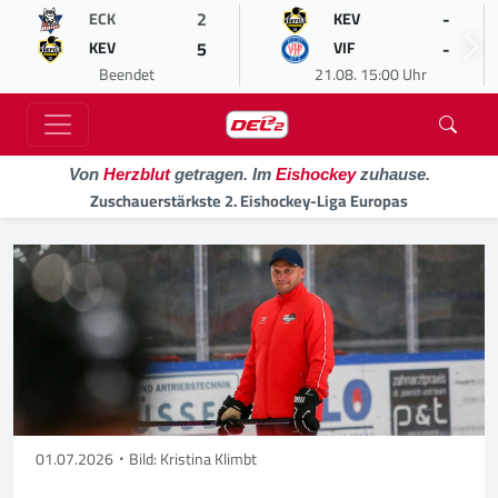
2
-
ECK
KEV
5
-
KEV
VIF
Beendet
21.08. 15:00 Uhr
Von
Herzblut
getragen. Im
Eishockey
zuhause.
Zuschauerstärkste 2. Eishockey-Liga Europas
01.07.2026
Bild: Kristina Klimbt