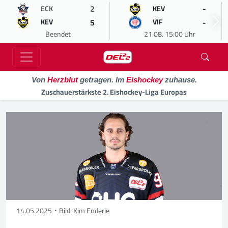
2
-
ECK
KEV
5
-
KEV
VIF
Beendet
21.08. 15:00 Uhr
Von
Herzblut
getragen. Im
Eishockey
zuhause.
Zuschauerstärkste 2. Eishockey-Liga Europas
14.05.2025
Bild: Kim Enderle