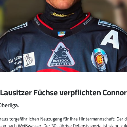
 Lausitzer Füchse verpflichten Conno
berliga.
eraus torgefährlichen Neuzugang für ihre Hintermannschaft: Der 
 nach Weißwasser. Der 30-jährige Defensivspezialist stand zule