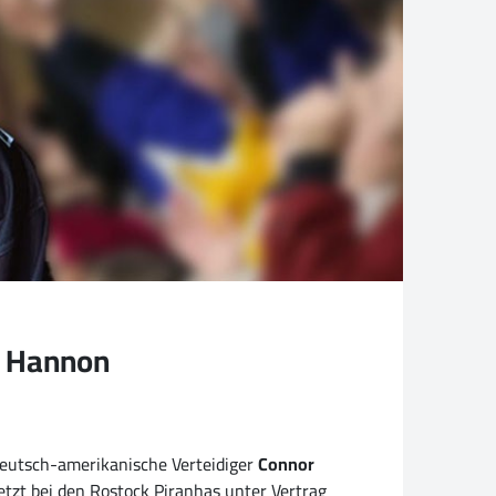
r Hannon
deutsch-amerikanische Verteidiger
Connor
tzt bei den Rostock Piranhas unter Vertrag