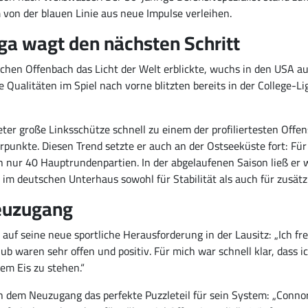
 von der blauen Linie aus neue Impulse verleihen.
iga wagt den nächsten Schritt
hen Offenbach das Licht der Welt erblickte, wuchs in den USA auf
 Qualitäten im Spiel nach vorne blitzten bereits in der College-L
Meter große Linksschütze schnell zu einem der profiliertesten Offe
nkte. Diesen Trend setzte er auch an der Ostseeküste fort: Für
in nur 40 Hauptrundenpartien. In der abgelaufenen Saison ließ er 
 im deutschen Unterhaus sowohl für Stabilität als auch für zusät
euzugang
 auf seine neue sportliche Herausforderung in der Lausitz: „Ich fr
ub waren sehr offen und positiv. Für mich war schnell klar, dass 
em Eis zu stehen.“
in dem Neuzugang das perfekte Puzzleteil für sein System: „Connor