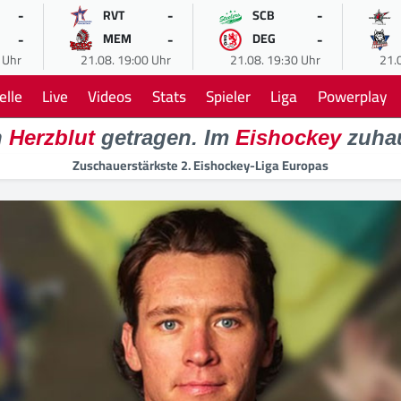
-
-
-
RVT
SCB
-
-
-
MEM
DEG
 Uhr
21.08. 19:00 Uhr
21.08. 19:30 Uhr
21.
elle
Live
Videos
Stats
Spieler
Liga
Powerplay
n
Herzblut
getragen. Im
Eishockey
zuha
Zuschauerstärkste 2. Eishockey-Liga Europas