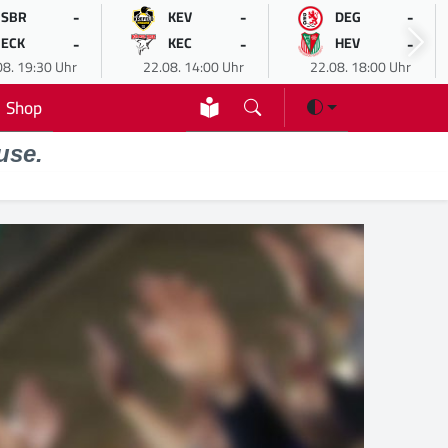
-
-
-
SBR
KEV
DEG
-
-
-
ECK
KEC
HEV
08. 19:30 Uhr
22.08. 14:00 Uhr
22.08. 18:00 Uhr
Shop
use.