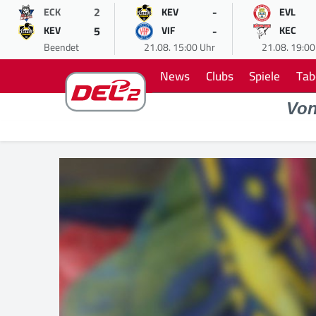
2
-
ECK
KEV
EVL
5
-
KEV
VIF
KEC
Beendet
21.08. 15:00 Uhr
21.08. 19:00
News
Clubs
Spiele
Tab
Vo