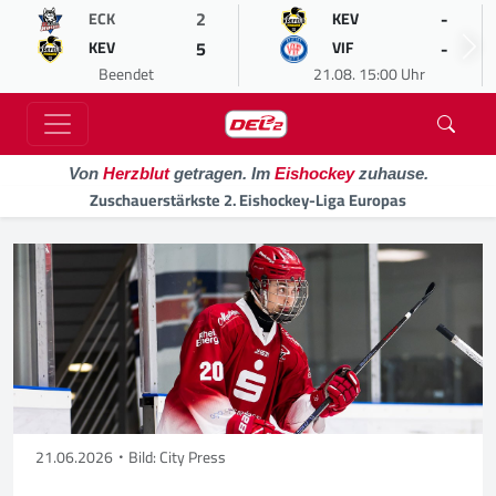
2
-
ECK
KEV
5
-
KEV
VIF
Beendet
21.08. 15:00 Uhr
Von
Herzblut
getragen. Im
Eishockey
zuhause.
Zuschauerstärkste 2. Eishockey-Liga Europas
21.06.2026
Bild: City Press