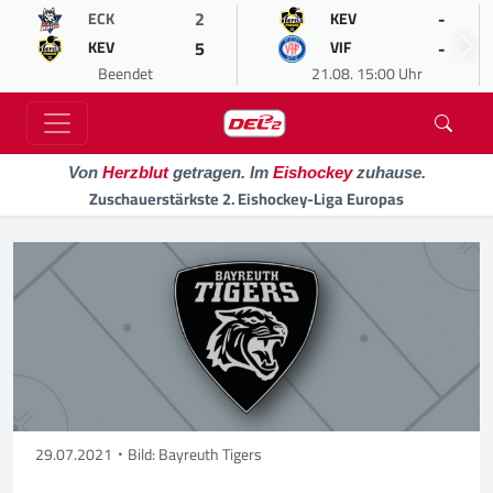
2
-
ECK
KEV
5
-
KEV
VIF
Beendet
21.08. 15:00 Uhr
Von
Herzblut
getragen. Im
Eishockey
zuhause.
Zuschauerstärkste 2. Eishockey-Liga Europas
29.07.2021
Bild: Bayreuth Tigers