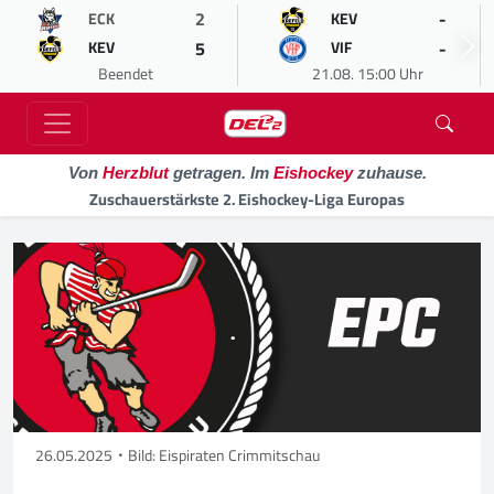
2
-
ECK
KEV
5
-
KEV
VIF
Beendet
21.08. 15:00 Uhr
Von
Herzblut
getragen. Im
Eishockey
zuhause.
Zuschauerstärkste 2. Eishockey-Liga Europas
26.05.2025
Bild: Eispiraten Crimmitschau