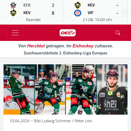
2
-
ECK
KEV
5
-
KEV
VIF
Beendet
21.08. 15:00 Uhr
Von
Herzblut
getragen. Im
Eishockey
zuhause.
Zuschauerstärkste 2. Eishockey-Liga Europas
10.04.2024
Bild: Ludwig Schirmer / Peter Lion