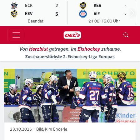
2
-
ECK
KEV
5
-
KEV
VIF
Beendet
21.08. 15:00 Uhr
Von
Herzblut
getragen. Im
Eishockey
zuhause.
Zuschauerstärkste 2. Eishockey-Liga Europas
23.10.2025
Bild: Kim Enderle