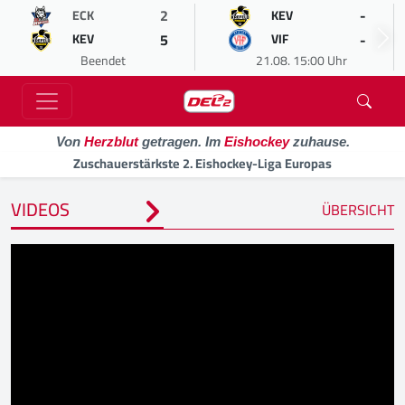
2
-
ECK
KEV
5
-
KEV
VIF
Beendet
21.08. 15:00 Uhr
Von
Herzblut
getragen. Im
Eishockey
zuhause.
Zuschauerstärkste 2. Eishockey-Liga Europas
VIDEOS
ÜBERSICHT