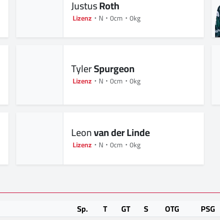
Justus
Roth
Lizenz
N
0cm
0kg
Tyler
Spurgeon
Lizenz
N
0cm
0kg
Leon
van der Linde
Lizenz
N
0cm
0kg
Sp.
T
GT
S
OTG
PSG