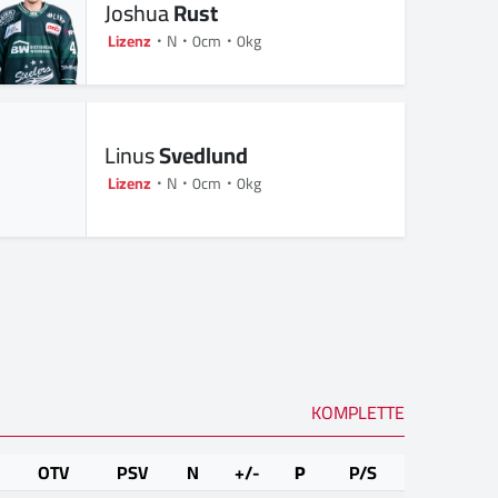
Joshua
Rust
Lizenz
N
0cm
0kg
Linus
Svedlund
Lizenz
N
0cm
0kg
KOMPLETTE
OTV
PSV
N
+/-
P
P/S