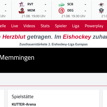
-
-
-
RVT
SCB
-
-
-
MEM
DEG
 Uhr
21.08. 19:00 Uhr
21.08. 19:30 Uhr
21.
elle
Live
Videos
Stats
Spieler
Liga
Powerplay
n
Herzblut
getragen. Im
Eishockey
zuha
Zuschauerstärkste 2. Eishockey-Liga Europas
s Memmingen
Spielstätte
KUTTER-Arena