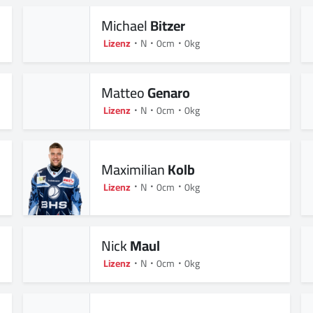
Michael
Bitzer
Lizenz
N
0cm
0kg
Matteo
Genaro
Lizenz
N
0cm
0kg
Maximilian
Kolb
Lizenz
N
0cm
0kg
Nick
Maul
Lizenz
N
0cm
0kg