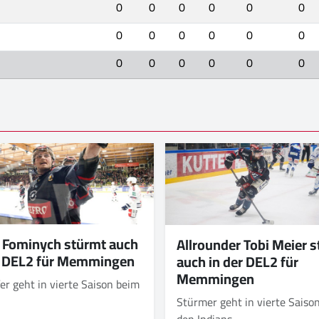
0
0
0
0
0
0
0
0
0
0
0
0
0
0
0
0
0
0
 Fominych stürmt auch
Allrounder Tobi Meier 
r DEL2 für Memmingen
auch in der DEL2 für
Memmingen
er geht in vierte Saison beim
Stürmer geht in vierte Saison
den Indians.