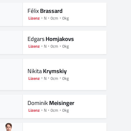
Félix
Brassard
Lizenz
N
0cm
0kg
Edgars
Homjakovs
Lizenz
N
0cm
0kg
Nikita
Krymskiy
Lizenz
N
0cm
0kg
Dominik
Meisinger
Lizenz
N
0cm
0kg