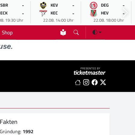
-
-
-
SBR
KEV
DEG
-
-
-
ECK
KEC
HEV
08. 19:30 Uhr
22.08. 14:00 Uhr
22.08. 18:00 Uhr
Shop
use.
Fakten
Gründung:
1992