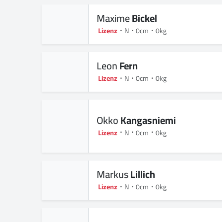
Maxime
Bickel
Lizenz
N
0cm
0kg
Leon
Fern
Lizenz
N
0cm
0kg
Okko
Kangasniemi
Lizenz
N
0cm
0kg
Markus
Lillich
Lizenz
N
0cm
0kg