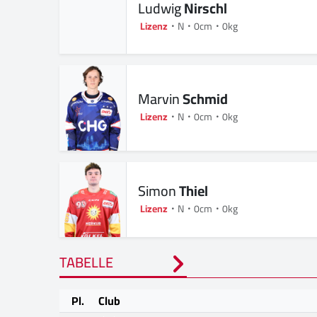
Ludwig
Nirschl
Lizenz
N
0cm
0kg
Marvin
Schmid
Lizenz
N
0cm
0kg
Simon
Thiel
Lizenz
N
0cm
0kg
TABELLE
Pl.
Club