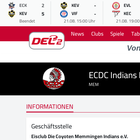
2
-
ECK
KEV
EVL
5
-
KEV
VIF
KEC
Beendet
21.08. 15:00 Uhr
21.08. 19:00
News
Clubs
Spiele
Tab
Vo
ECDC Indian
MEM
INFORMATIONEN
Geschäftsstelle
Eisclub Die Coyoten Memmingen Indians e.V.