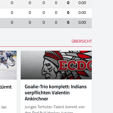
0
0
0
0
0
0.00
0
0
0
0
0
0.00
0
0
0
0
0
0.00
ÜBERSICHT
Goalie-Trio komplett: Indians
stürmt
verpflichten Valentin
Ankirchner
Junges Torhüter-Talent kommt von
 bei
den Red Bull Hockey Juniors.