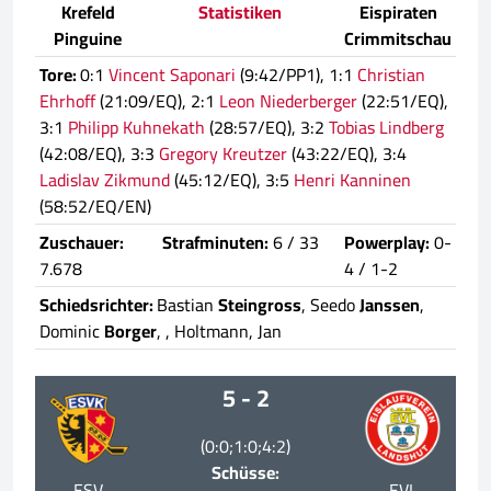
Krefeld
Statistiken
Eispiraten
Pinguine
Crimmitschau
Tore:
0:1
Vincent Saponari
(9:42/PP1), 1:1
Christian
Ehrhoff
(21:09/EQ), 2:1
Leon Niederberger
(22:51/EQ),
3:1
Philipp Kuhnekath
(28:57/EQ), 3:2
Tobias Lindberg
(42:08/EQ), 3:3
Gregory Kreutzer
(43:22/EQ), 3:4
Ladislav Zikmund
(45:12/EQ), 3:5
Henri Kanninen
(58:52/EQ/EN)
Zuschauer:
Strafminuten:
6 / 33
Powerplay:
0-
7.678
4 / 1-2
Schiedsrichter:
Bastian
Steingross
, Seedo
Janssen
,
Dominic
Borger
,
, Holtmann, Jan
5 - 2
(0:0;1:0;4:2)
Schüsse:
ESV
EVL