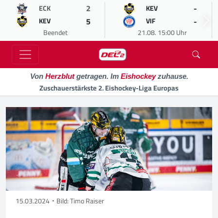
2
-
ECK
KEV
5
-
KEV
VIF
Beendet
21.08. 15:00 Uhr
Von
Herzblut
getragen. Im
Eishockey
zuhause.
Zuschauerstärkste 2. Eishockey-Liga Europas
15.03.2024
Bild: Timo Raiser