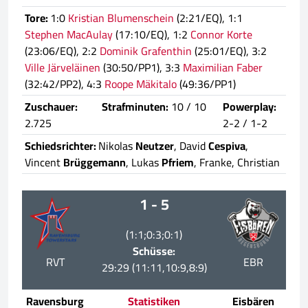
Tore:
1:0
Kristian Blumenschein
(2:21/EQ), 1:1
Stephen MacAulay
(17:10/EQ), 1:2
Connor Korte
(23:06/EQ), 2:2
Dominik Grafenthin
(25:01/EQ), 3:2
Ville Järveläinen
(30:50/PP1), 3:3
Maximilian Faber
(32:42/PP2), 4:3
Roope Mäkitalo
(49:36/PP1)
Zuschauer:
Strafminuten:
10 / 10
Powerplay:
2.725
2-2 / 1-2
Schiedsrichter:
Nikolas
Neutzer
, David
Cespiva
,
Vincent
Brüggemann
, Lukas
Pfriem
, Franke, Christian
1 - 5
(1:1;0:3;0:1)
Schüsse:
RVT
EBR
29:29 (11:11,10:9,8:9)
Ravensburg
Statistiken
Eisbären