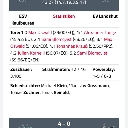
42:27 (14:7,19:3,9:17)
ESV
Statistiken
EV Landshut
Kaufbeuren
Tore:
1:0
Max Oswald
(29:00/EQ), 1:1
Alexander Tonge
(45:42/EQ), 2:1
Sami Blomqvist
(48:26/EQ), 3:1
Max
Oswald
(51:06/EQ), 4:1
Johannes Krauß
(52:50/PP2),
4:2
Julian Kornelli
(56:07/EQ), 5:2
Sami Blomqvist
(59:56/EQ/EN)
Zuschauer:
Strafminuten:
12 / 16
Powerplay:
3.100
1-5 / 0-3
Schiedsrichter:
Michael
Klein
, Vladislav
Gossmann
,
Tobias
Züchner
, Jonas
Reinold
,
4 - 0