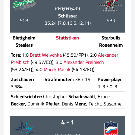
(0:0;0:0;4:0)
Schüsse:
SCB
SBR
35:24 (7:8,16:5,12:11)
Bietigheim
Statistiken
Starbulls
Steelers
Rosenheim
Tore:
1:0
Brett Welychka
(45:50/PP1), 2:0
Alexander
Preibisch
(49:57/EQ), 3:0
Alexander Preibisch
(53:24/EQ), 4:0
Marek Racuk
(54:13/EQ)
Zuschauer:
Strafminuten:
38 / 15
Powerplay:
3.584
1-3 / 0-3
Schiedsrichter:
Christopher
Schadewaldt
, Bruce
Becker
, Dominik
Pfeifer
, Denis
Menz
, Feicht, Susanne
4 - 1