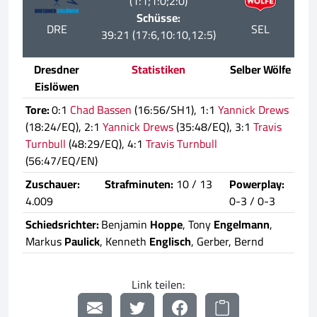
(1:1;1:0;2:0)
Schüsse:
DRE
SEL
39:21 (17:6,10:10,12:5)
Dresdner
Statistiken
Selber Wölfe
Eislöwen
Tore:
0:1
Chad Bassen
(16:56/SH1), 1:1
Yannick Drews
(18:24/EQ), 2:1
Yannick Drews
(35:48/EQ), 3:1
Travis
Turnbull
(48:29/EQ), 4:1
Travis Turnbull
(56:47/EQ/EN)
Zuschauer:
Strafminuten:
10 / 13
Powerplay:
4.009
0-3 / 0-3
Schiedsrichter:
Benjamin
Hoppe
, Tony
Engelmann
,
Markus
Paulick
, Kenneth
Englisch
, Gerber, Bernd
Link teilen: