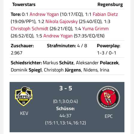
Towerstars
Regensburg
Tore:
0:1
Andrew Yogan
(10:17/EQ), 1:1
Fabian Dietz
(19:09/PP1), 1:2
Nikola Gajovsky
(25:40/EQ), 1:3
Christoph Schmidt
(26:21/EQ), 1:4
Yuma Grimm
(26:52/EQ), 1:5
Andrew Yogan
(57:35/EQ/EN)
Zuschauer:
Strafminuten:
4 / 8
Powerplay:
2.967
1-3 / 0-1
Schiedsrichter:
Markus
Schütz
, Aleksander
Polaczek
,
Dominik
Spiegl
, Christoph
Jürgens
, Nidens, Irina
3 - 5
(0:1;3:0;0:4)
Schüsse:
KEV
44:37
EPC
(15:11,13:14,16:12)