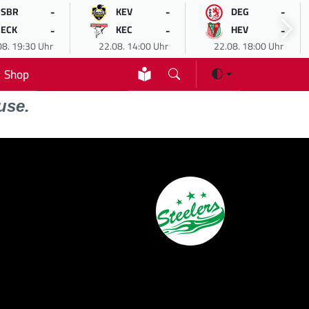
-
-
-
SBR
KEV
DEG
-
-
-
ECK
KEC
HEV
08. 19:30 Uhr
22.08. 14:00 Uhr
22.08. 18:00 Uhr
Shop
use.