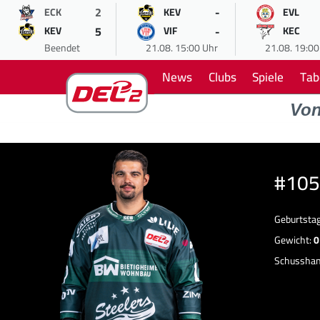
2
-
ECK
KEV
EVL
5
-
KEV
VIF
KEC
Beendet
21.08. 15:00 Uhr
21.08. 19:00
News
Clubs
Spiele
Tab
Vo
#105
Geburtsta
Gewicht:
0
Schussha