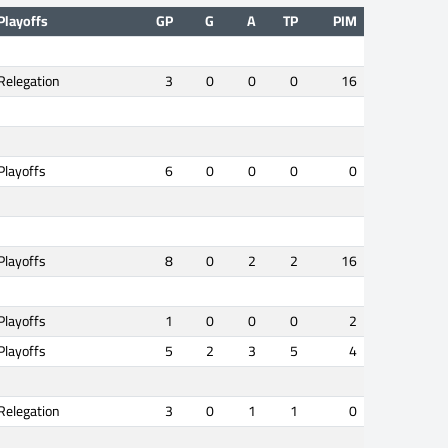
Playoffs
GP
G
A
TP
PIM
Relegation
3
0
0
0
16
Playoffs
6
0
0
0
0
Playoffs
8
0
2
2
16
Playoffs
1
0
0
0
2
Playoffs
5
2
3
5
4
Relegation
3
0
1
1
0