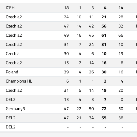
ICEHL
18
1
3
4
14
|
Czechia2
24
10
11
21
28
|
Czechia2
47
14
42
56
32
|
Czechia2
49
16
45
61
66
|
Czechia2
31
7
24
31
10
|
Czechia
30
4
6
10
19
|
Czechia2
15
2
14
16
6
|
Poland
39
4
26
30
16
|
Champions HL
6
1
1
2
4
|
Czechia2
31
5
14
19
20
|
DEL2
13
4
3
7
0
|
Germany3
47
22
50
72
50
|
DEL2
47
21
34
55
36
|
DEL2
-
-
-
-
-
|