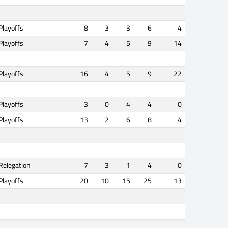
Playoffs
8
3
3
6
4
Playoffs
7
4
5
9
14
Playoffs
16
4
5
9
22
Playoffs
3
0
4
4
0
Playoffs
13
2
6
8
4
Relegation
7
3
1
4
0
Playoffs
20
10
15
25
13