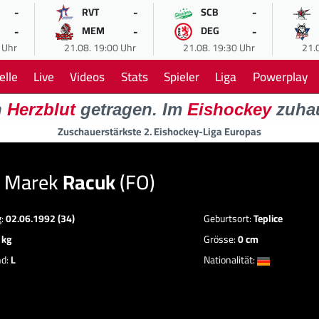
-
-
-
RVT
SCB
-
-
-
MEM
DEG
 Uhr
21.08. 19:00 Uhr
21.08. 19:30 Uhr
21.
elle
Live
Videos
Stats
Spieler
Liga
Powerplay
n
Herzblut
getragen. Im
Eishockey
zuha
Zuschauerstärkste 2. Eishockey-Liga Europas
 Marek
Racuk
(FO)
g:
02.06.1992 (34)
Geburtsort:
Teplice
 kg
Grösse:
0 cm
nd:
L
Nationalität: