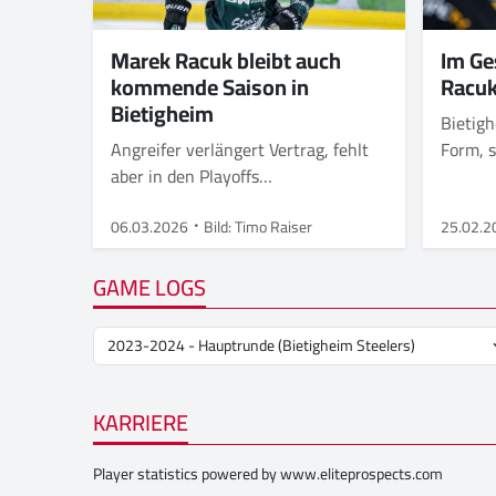
Marek Racuk bleibt auch
Im Ge
kommende Saison in
Racu
Bietigheim
Bietigh
Angreifer verlängert Vertrag, fehlt
Form, s
aber in den Playoffs
die Zie
verletzungsbedingt.
06.03.2026
Bild: Timo Raiser
25.02.2
GAME LOGS
KARRIERE
Player statistics powered by
www.eliteprospects.com