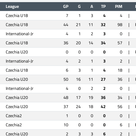
League
GP
G
A
TP
PIM
Czechia U18
7
1
3
4
4
|
Czechia U18
44
21
11
32
98
|
International-Jr
4
1
2
3
0
|
Czechia U18
36
20
14
34
57
|
Czechia U20
0
0
0
0
0
|
International-Jr
4
2
1
3
2
|
Czechia U18
6
3
1
4
18
|
Czechia U20
50
16
11
27
36
|
International-Jr
4
0
2
2
0
|
Czechia U20
48
17
19
36
34
|
Czechia U20
37
24
18
42
56
|
Czechia2
1
0
0
0
0
|
Czechia2
10
0
0
0
6
|
Czechia U20
2
3
3
6
2
|