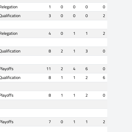
Relegation
1
0
0
0
0
Qualification
3
0
0
0
2
Relegation
4
0
1
1
2
Qualification
8
2
1
3
0
Playoffs
11
2
4
6
0
Qualification
8
1
1
2
6
Playoffs
8
1
1
2
0
Playoffs
7
0
1
1
2