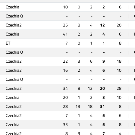
Czechia
10
0
2
2
6
|
Czechia Q
-
-
-
-
-
|
Czechia2
25
8
4
12
20
|
Czechia
41
2
2
4
6
|
ET
7
0
1
1
8
|
Czechia Q
-
-
-
-
-
|
Czechia2
22
3
6
9
18
|
Czechia2
16
2
4
6
10
|
Czechia Q
-
-
-
-
-
|
Czechia2
34
8
12
20
28
|
Czechia
20
1
2
3
10
|
Czechia2
28
13
18
31
8
|
Czechia2
7
1
4
5
6
|
Czechia
33
1
4
5
8
|
Czechia2
8
3
4
7
4
|