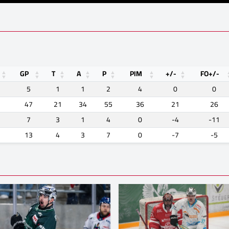
GP
T
A
P
PIM
+/-
FO+/-
5
1
1
2
4
0
0
47
21
34
55
36
21
26
7
3
1
4
0
-4
-11
13
4
3
7
0
-7
-5