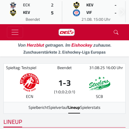
2
-
ECK
KEV
5
-
KEV
VIF
Beendet
21.08. 15:00 Uhr
Von
Herzblut
getragen. Im
Eishockey
zuhause.
Zuschauerstärkste 2. Eishockey-Liga Europas
Spieltag: Testspiel
Beendet
31.08.25 16:00 Uhr
1
-
3
(1:0;0:2;0:1)
ECN
SCB
Spielbericht
Spielverlauf
Lineup
Spielerstats
LINEUP