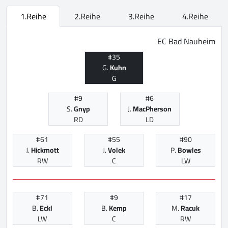
1.Reihe
2.Reihe
3.Reihe
4.Reihe
EC Bad Nauheim
#35
G.
Kuhn
G
#9
#6
S.
Gnyp
J.
MacPherson
RD
LD
#61
#55
#90
J.
Hickmott
J.
Volek
P.
Bowles
RW
C
LW
#71
#9
#17
B.
Eckl
B.
Kemp
M.
Racuk
LW
C
RW