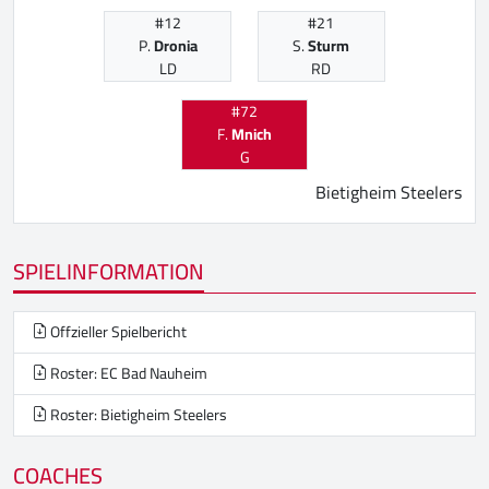
#12
#21
P.
Dronia
S.
Sturm
LD
RD
#72
F.
Mnich
G
Bietigheim Steelers
SPIELINFORMATION
Offzieller Spielbericht
Roster: EC Bad Nauheim
Roster: Bietigheim Steelers
COACHES