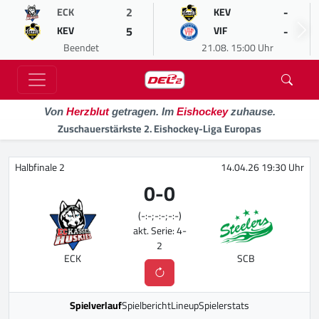
2
-
ECK
KEV
5
-
KEV
VIF
Beendet
21.08. 15:00 Uhr
Von
Herzblut
getragen. Im
Eishockey
zuhause.
Zuschauerstärkste 2. Eishockey-Liga Europas
Halbfinale 2
14.04.26 19:30 Uhr
0
-
0
(-:-;-:-;-:-)
akt. Serie: 4-
2
ECK
SCB
Spielverlauf
Spielbericht
Lineup
Spielerstats