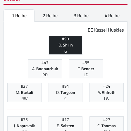
1.Reihe
2.Reihe
3.Reihe
4.Reihe
EC Kassel Huskies
#90
O.
Shilin
G
#47
#55
A.
Bodnarchuk
T.
Bender
RD
LD
#27
#91
#24
M.
Bartuli
D.
Turgeon
A.
Ahlroth
RW
C
LW
#75
#17
#27
J.
Napravnik
E.
Salsten
C.
Thomas