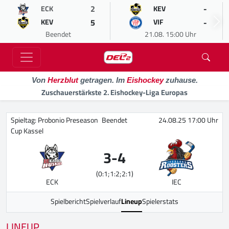
2
-
ECK
KEV
5
-
KEV
VIF
Beendet
21.08. 15:00 Uhr
Von
Herzblut
getragen. Im
Eishockey
zuhause.
Zuschauerstärkste 2. Eishockey-Liga Europas
Spieltag: Probonio Preseason
Beendet
24.08.25 17:00 Uhr
Cup Kassel
3
-
4
(0:1;1:2;2:1)
ECK
IEC
Spielbericht
Spielverlauf
Lineup
Spielerstats
LINEUP