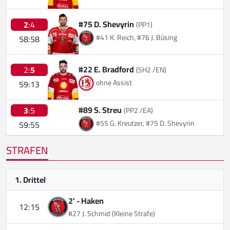
#75 D. Shevyrin
2
:4
(PP1)
#41 K. Reich, #76 J. Büsing
58:58
#22 E. Bradford
2:
5
(SH2 /EN)
ohne Assist
59:13
#89 S. Streu
3
:5
(PP2 /EA)
#55 G. Kreutzer, #75 D. Shevyrin
59:55
STRAFEN
1. Drittel
2' -
Haken
12:15
#27 J. Schmid
(Kleine Strafe)