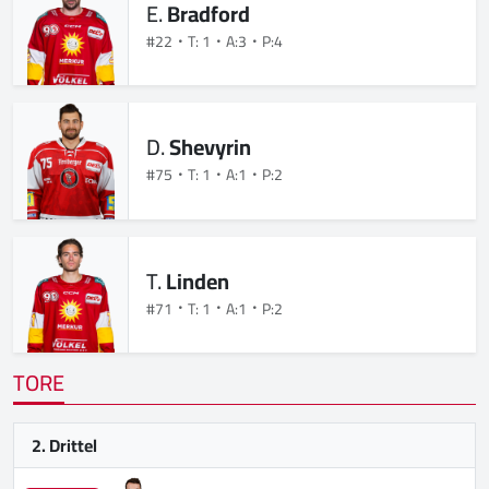
E.
Bradford
#22
T: 1
A:3
P:4
D.
Shevyrin
#75
T: 1
A:1
P:2
T.
Linden
#71
T: 1
A:1
P:2
TORE
2. Drittel