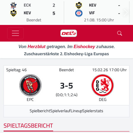
2
-
ECK
KEV
5
-
KEV
VIF
Beendet
21.08. 15:00 Uhr
Von
Herzblut
getragen. Im
Eishockey
zuhause.
Zuschauerstärkste 2. Eishockey-Liga Europas
Spieltag: 46
Beendet
15.02.26 17:00 Uhr
3
-
5
(0:0;1:1;2:4)
EPC
DEG
Spielbericht
Spielverlauf
Lineup
Spielerstats
SPIELTAGSBERICHT