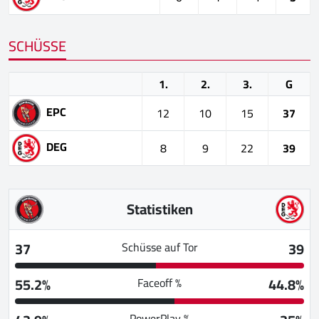
SCHÜSSE
1.
2.
3.
G
EPC
12
10
15
37
DEG
8
9
22
39
Statistiken
37
39
Schüsse auf Tor
55.2%
44.8%
Faceoff %
PowerPlay %