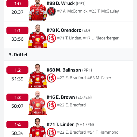
#88 D. Wruck
1
:0
(PP1)
#7 A. McCormick, #23 T. McGauley
20:37
#78 K. Orendorz
1:
1
(EQ)
#71 T. Linden, #17 L. Niederberger
33:56
3. Drittel
#58 M. Balinson
1:
2
(PP1)
#22 E. Bradford, #63 M. Faber
51:39
#16 E. Brown
1:
3
(EQ /EN)
#22 E. Bradford
58:07
#71 T. Linden
1:
4
(SH1 /EN)
#22 E. Bradford, #54 T. Hammond
58:34