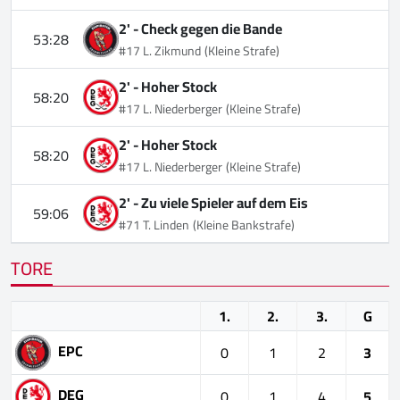
2' -
Check gegen die Bande
53:28
#17 L. Zikmund
(Kleine Strafe)
2' -
Hoher Stock
58:20
#17 L. Niederberger
(Kleine Strafe)
2' -
Hoher Stock
58:20
#17 L. Niederberger
(Kleine Strafe)
2' -
Zu viele Spieler auf dem Eis
59:06
#71 T. Linden
(Kleine Bankstrafe)
TORE
1.
2.
3.
G
EPC
0
1
2
3
DEG
0
1
4
5