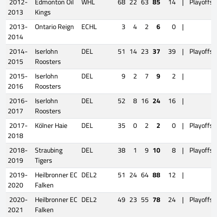
2012-
Edmonton Oil
WHL
68
22
63
85
14
|
Playoffs
2013
Kings
2013-
Ontario Reign
ECHL
3
4
2
6
0
|
2014
2014-
Iserlohn
DEL
51
14
23
37
39
|
Playoffs
2015
Roosters
2015-
Iserlohn
DEL
9
2
7
9
2
|
2016
Roosters
2016-
Iserlohn
DEL
52
8
16
24
16
|
2017
Roosters
2017-
Kölner Haie
DEL
35
0
2
2
0
|
Playoffs
2018
2018-
Straubing
DEL
38
1
9
10
8
|
Playoffs
2019
Tigers
2019-
Heilbronner EC
DEL2
51
24
64
88
12
|
2020
Falken
2020-
Heilbronner EC
DEL2
49
23
55
78
24
|
Playoffs
2021
Falken