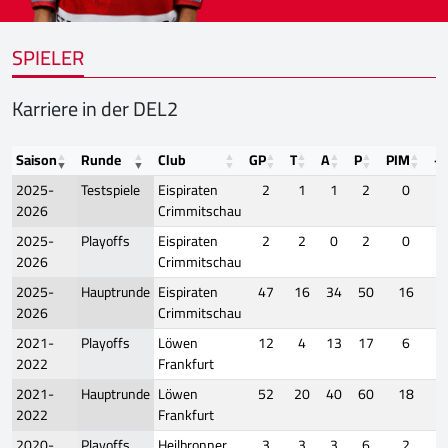
SPIELER
Karriere in der DEL2
Saison
Runde
Club
GP
T
A
P
PIM
+/
2025-
Testspiele
Eispiraten
2
1
1
2
0
2026
Crimmitschau
2025-
Playoffs
Eispiraten
2
2
0
2
0
2026
Crimmitschau
2025-
Hauptrunde
Eispiraten
47
16
34
50
16
2026
Crimmitschau
2021-
Playoffs
Löwen
12
4
13
17
6
2022
Frankfurt
2021-
Hauptrunde
Löwen
52
20
40
60
18
2022
Frankfurt
2020-
Playoffs
Heilbronner
3
3
3
6
2