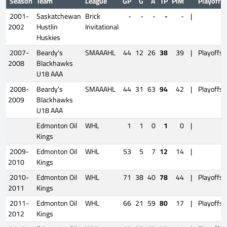
Season
Team
League
GP
G
A
TP
PIM
Playoffs
2001-
Saskatchewan
Brick
-
-
-
-
-
|
2002
Hustlin
Invitational
Huskies
2007-
Beardy's
SMAAAHL
44
12
26
38
39
|
Playoffs
2008
Blackhawks
U18 AAA
2008-
Beardy's
SMAAAHL
44
31
63
94
42
|
Playoffs
2009
Blackhawks
U18 AAA
Edmonton Oil
WHL
1
1
0
1
0
|
Kings
2009-
Edmonton Oil
WHL
53
5
7
12
14
|
2010
Kings
2010-
Edmonton Oil
WHL
71
38
40
78
44
|
Playoffs
2011
Kings
2011-
Edmonton Oil
WHL
66
21
59
80
17
|
Playoffs
2012
Kings