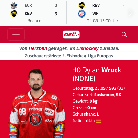
2
-
ECK
KEV
5
-
KEV
VIF
Beendet
21.08. 15:00 Uhr
Von
Herzblut
getragen. Im
Eishockey
zuhause.
Zuschauerstärkste 2. Eishockey-Liga Europas
#0 Dylan
Wruck
(NONE)
Geburtstag:
23.09.1992 (33)
Geburtsort:
Saskatoon, SK
Gewicht:
0 kg
Grösse:
0 cm
Schusshand:
L
Nationalität: