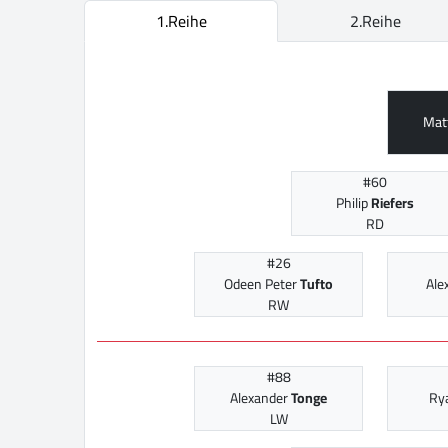
1.Reihe
2.Reihe
Mat
#60
Philip
Riefers
RD
#26
Odeen Peter
Tufto
Ale
RW
#88
Alexander
Tonge
Ry
LW