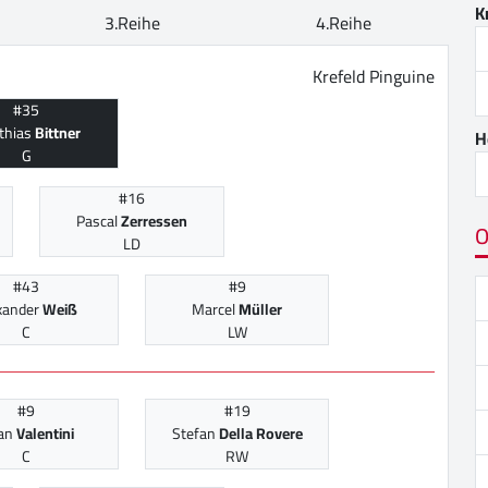
K
3.Reihe
4.Reihe
Krefeld Pinguine
#35
thias
Bittner
H
G
#16
Pascal
Zerressen
O
LD
#43
#9
xander
Weiß
Marcel
Müller
C
LW
#9
#19
an
Valentini
Stefan
Della Rovere
C
RW