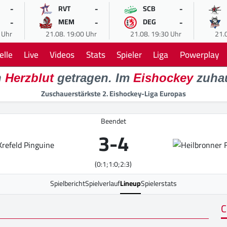
-
-
-
RVT
SCB
-
-
-
MEM
DEG
 Uhr
21.08. 19:00 Uhr
21.08. 19:30 Uhr
21.
elle
Live
Videos
Stats
Spieler
Liga
Powerplay
n
Herzblut
getragen. Im
Eishockey
zuha
Zuschauerstärkste 2. Eishockey-Liga Europas
Beendet
3
-
4
(0:1;1:0;2:3)
Spielbericht
Spielverlauf
Lineup
Spielerstats
C