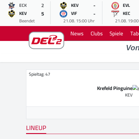
2
-
ECK
KEV
EVL
5
-
KEV
VIF
KEC
Beendet
21.08. 15:00 Uhr
21.08. 19:00
News
Clubs
Spiele
Tab
Vo
Spieltag: 47
Krefeld Pinguine
KEV
LINEUP