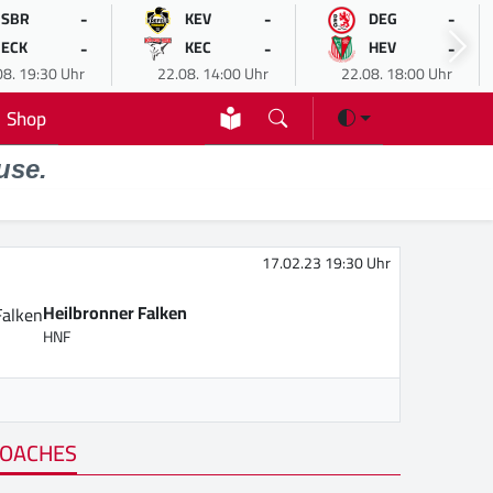
-
-
-
SBR
KEV
DEG
-
-
-
ECK
KEC
HEV
08. 19:30 Uhr
22.08. 14:00 Uhr
22.08. 18:00 Uhr
Shop
use.
17.02.23 19:30 Uhr
Heilbronner Falken
HNF
OACHES