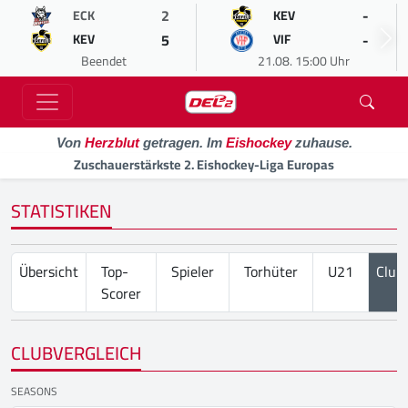
2
-
ECK
KEV
5
-
KEV
VIF
Beendet
21.08. 15:00 Uhr
Von
Herzblut
getragen. Im
Eishockey
zuhause.
Zuschauerstärkste 2. Eishockey-Liga Europas
STATISTIKEN
Übersicht
Top-
Spieler
Torhüter
U21
Club
Scorer
CLUBVERGLEICH
SEASONS