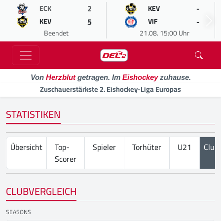
2
-
ECK
KEV
5
-
KEV
VIF
Beendet
21.08. 15:00 Uhr
Von
Herzblut
getragen. Im
Eishockey
zuhause.
Zuschauerstärkste 2. Eishockey-Liga Europas
STATISTIKEN
Übersicht
Top-
Spieler
Torhüter
U21
Club
Scorer
CLUBVERGLEICH
SEASONS