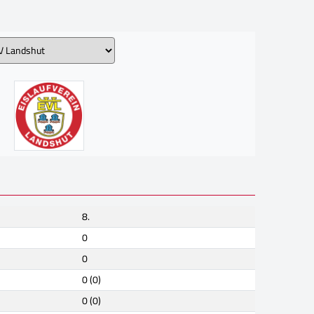
8.
0
0
0 (0)
0 (0)