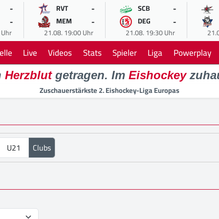
-
-
-
RVT
SCB
-
-
-
MEM
DEG
 Uhr
21.08. 19:00 Uhr
21.08. 19:30 Uhr
21.
elle
Live
Videos
Stats
Spieler
Liga
Powerplay
n
Herzblut
getragen. Im
Eishockey
zuha
Zuschauerstärkste 2. Eishockey-Liga Europas
U21
Clubs