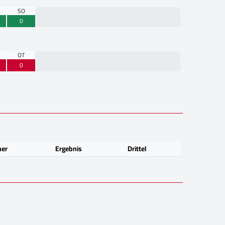
SO
0
OT
0
ner
Ergebnis
Drittel