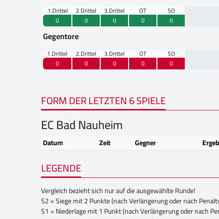
1.Drittel
2.Drittel
3.Drittel
OT
SO
0
0
0
0
0
Gegentore
1.Drittel
2.Drittel
3.Drittel
OT
SO
0
0
0
0
0
FORM DER LETZTEN 6 SPIELE
EC Bad Nauheim
Datum
Zeit
Gegner
Ergeb
LEGENDE
Vergleich bezieht sich nur auf die ausgewählte Runde!
S2 = Siege mit 2 Punkte (nach Verlängerung oder nach Penalt
S1 = Niederlage mit 1 Punkt (nach Verlängerung oder nach Pe