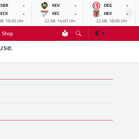
-
-
-
SBR
KEV
DEG
-
-
-
ECK
KEC
HEV
08. 19:30 Uhr
22.08. 14:00 Uhr
22.08. 18:00 Uhr
Shop
use.