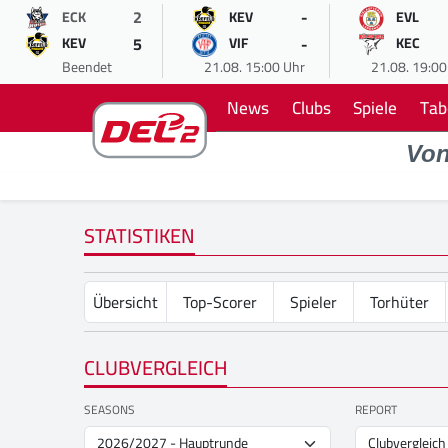
2
-
ECK
KEV
EVL
5
-
KEV
VIF
KEC
Beendet
21.08. 15:00 Uhr
21.08. 19:00
News
Clubs
Spiele
Tab
Vo
STATISTIKEN
Übersicht
Top-Scorer
Spieler
Torhüter
CLUBVERGLEICH
SEASONS
REPORT