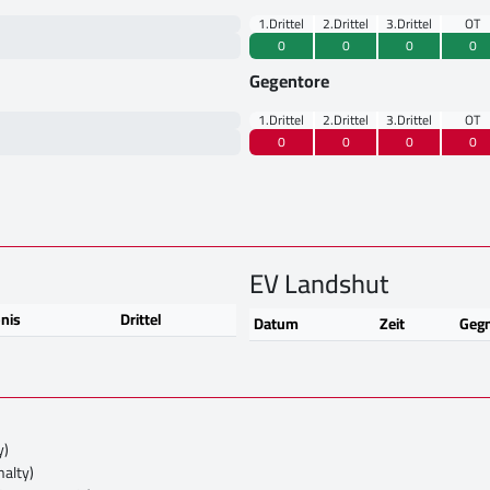
1.Drittel
2.Drittel
3.Drittel
OT
0
0
0
0
Gegentore
1.Drittel
2.Drittel
3.Drittel
OT
0
0
0
0
EV Landshut
nis
Drittel
Datum
Zeit
Geg
y)
nalty)