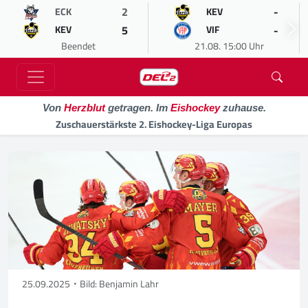
2
-
ECK
KEV
5
-
KEV
VIF
Beendet
21.08. 15:00 Uhr
Von
Herzblut
getragen. Im
Eishockey
zuhause.
Zuschauerstärkste 2. Eishockey-Liga Europas
25.09.2025
Bild: Benjamin Lahr