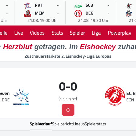
-
-
-
RVT
SCB
-
-
-
MEM
DEG
 Uhr
21.08. 19:00 Uhr
21.08. 19:30 Uhr
21.
elle
Live
Videos
Stats
Spieler
Liga
Powerplay
n
Herzblut
getragen. Im
Eishockey
zuha
Zuschauerstärkste 2. Eishockey-Liga Europas
0
-
0
löwen
EC 
(-:-;-:-;-:-)
DRE
ECN
Spielverlauf
Spielbericht
Lineup
Spielerstats