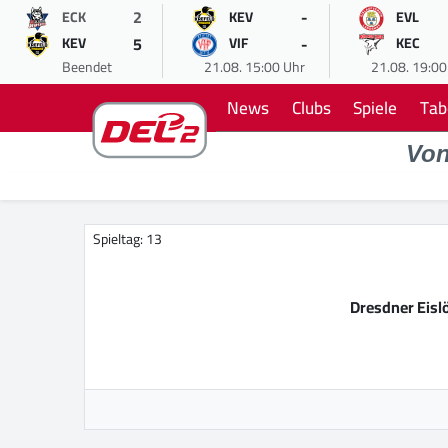
2
-
ECK
KEV
EVL
5
-
KEV
VIF
KEC
Beendet
21.08. 15:00 Uhr
21.08. 19:00
News
Clubs
Spiele
Tab
Vo
Spieltag: 13
Dresdner Eis