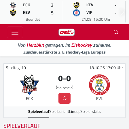
2
-
ECK
KEV
5
-
KEV
VIF
Beendet
21.08. 15:00 Uhr
Von
Herzblut
getragen. Im
Eishockey
zuhause.
Zuschauerstärkste 2. Eishockey-Liga Europas
Spieltag: 10
18.10.26 17:00 Uhr
0
-
0
(-:-;-:-;-:-)
ECK
EVL
Spielverlauf
Spielbericht
Lineup
Spielerstats
SPIELVERLAUF