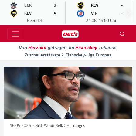
2
-
ECK
KEV
5
-
KEV
VIF
Beendet
21.08. 15:00 Uhr
Von
Herzblut
getragen. Im
Eishockey
zuhause.
Zuschauerstärkste 2. Eishockey-Liga Europas
16.05.2026
Bild: Aaron Bell/OHL Images