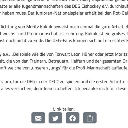
hatte er alle Jugendmannschaften des DEG Eishockey e.V. durchlauf
er haben muss. Der Junioren-Nationalspieler erhält bei den Rot-Ge
lichtung von Moritz Kukuk beweist noch einmal die gute Arbeit,
hwuchs- und Profimannschaft ist sehr eng. Kukuk ist ein großes 
ist noch nicht zu Ende. Die DEG-Fans können sich auf ein echtes
 e.V.: „Beispiele wie die von Torwart Leon Hüner oder jetzt Mori
it, die von den Trainern, Betreuern, Helfern und der gesamten Org
kunft welche von ‚unseren Jungs‘ für die Profi-Mannschaft auflauf
 Traum, für die DEG in der DEL2 zu spielen und die ersten Schritt
 alles versuchen, dem Team zu helfen. Ich bedanke mich für dies
Link teilen: