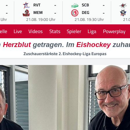
-
-
-
RVT
SCB
-
-
-
MEM
DEG
 Uhr
21.08. 19:00 Uhr
21.08. 19:30 Uhr
21.
elle
Live
Videos
Stats
Spieler
Liga
Powerplay
n
Herzblut
getragen. Im
Eishockey
zuha
Zuschauerstärkste 2. Eishockey-Liga Europas