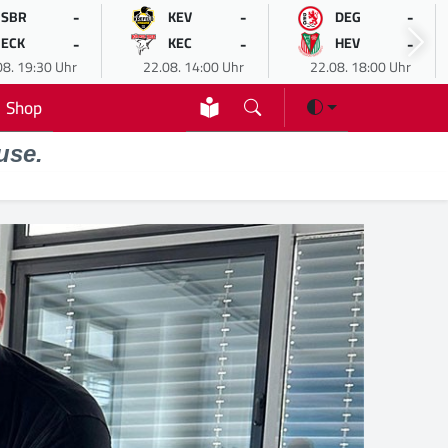
-
-
-
SBR
KEV
DEG
-
-
-
ECK
KEC
HEV
08. 19:30 Uhr
22.08. 14:00 Uhr
22.08. 18:00 Uhr
Shop
use.