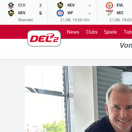
2
-
ECK
KEV
EVL
5
-
KEV
VIF
KEC
Beendet
21.08. 15:00 Uhr
21.08. 19:00
News
Clubs
Spiele
Tab
Vo