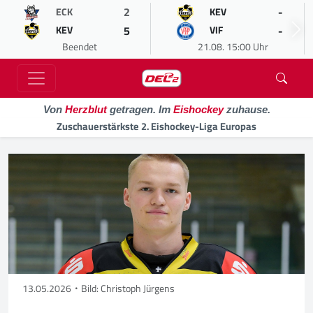
2
-
ECK
KEV
5
-
KEV
VIF
Beendet
21.08. 15:00 Uhr
Von
Herzblut
getragen. Im
Eishockey
zuhause.
Zuschauerstärkste 2. Eishockey-Liga Europas
13.05.2026
Bild: Christoph Jürgens