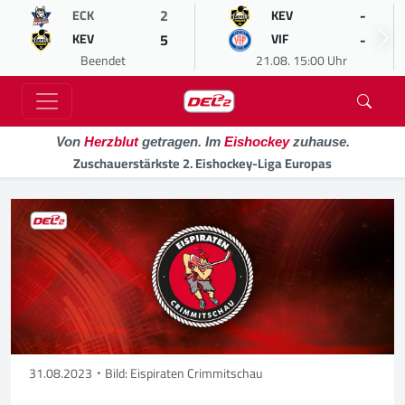
2
-
ECK
KEV
5
-
KEV
VIF
Beendet
21.08. 15:00 Uhr
Von
Herzblut
getragen. Im
Eishockey
zuhause.
Zuschauerstärkste 2. Eishockey-Liga Europas
31.08.2023
Bild: Eispiraten Crimmitschau