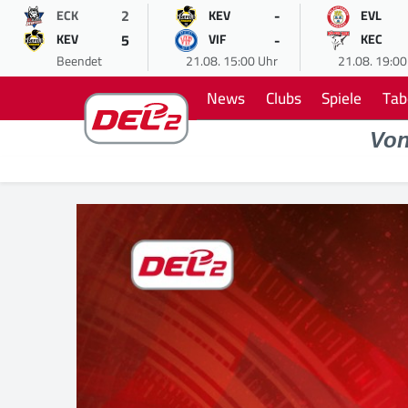
2
-
ECK
KEV
EVL
5
-
KEV
VIF
KEC
Beendet
21.08. 15:00 Uhr
21.08. 19:00
News
Clubs
Spiele
Tab
Vo