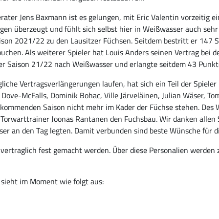
ater Jens Baxmann ist es gelungen, mit Eric Valentin vorzeitig e
ngen überzeugt und fühlt sich selbst hier in Weißwasser auch sehr
ison 2021/22 zu den Lausitzer Füchsen. Seitdem bestritt er 147 
buchen. Als weiterer Spieler hat Louis Anders seinen Vertrag bei
der Saison 21/22 nach Weißwasser und erlangte seitdem 43 Punkte 
he Vertragsverlängerungen laufen, hat sich ein Teil der Spieler
ove-McFalls, Dominik Bohac, Ville Järveläinen, Julian Wäser, Tomm
r kommenden Saison nicht mehr im Kader der Füchse stehen. Des W
orwarttrainer Joonas Rantanen den Fuchsbau. Wir danken allen Sp
asser an den Tag legten. Damit verbunden sind beste Wünsche für di
vertraglich fest gemacht werden. Über diese Personalien werden
 sieht im Moment wie folgt aus: