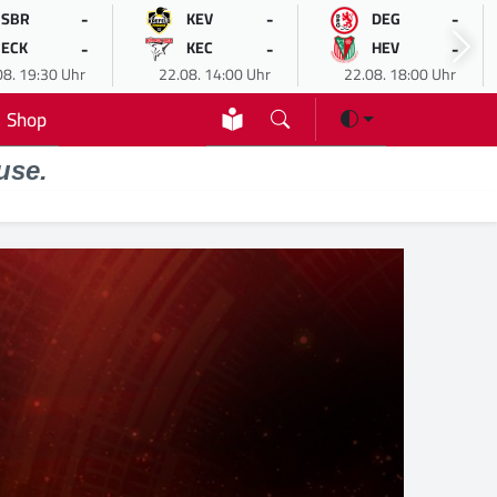
-
-
-
SBR
KEV
DEG
-
-
-
ECK
KEC
HEV
08. 19:30 Uhr
22.08. 14:00 Uhr
22.08. 18:00 Uhr
Shop
use.