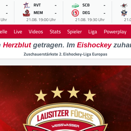
-
-
-
RVT
SCB
-
-
-
MEM
DEG
 Uhr
21.08. 19:00 Uhr
21.08. 19:30 Uhr
21.
elle
Live
Videos
Stats
Spieler
Liga
Powerplay
n
Herzblut
getragen. Im
Eishockey
zuha
Zuschauerstärkste 2. Eishockey-Liga Europas