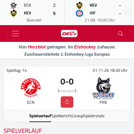
2
-
ECK
KEV
5
-
KEV
VIF
Beendet
21.08. 15:00 Uhr
Von
Herzblut
getragen. Im
Eishockey
zuhause.
Zuschauerstärkste 2. Eishockey-Liga Europas
Spieltag: 14
01.11.26 18:30 Uhr
0
-
0
(-:-;-:-;-:-)
ECN
FRB
Spielverlauf
Spielbericht
Lineup
Spielerstats
SPIELVERLAUF