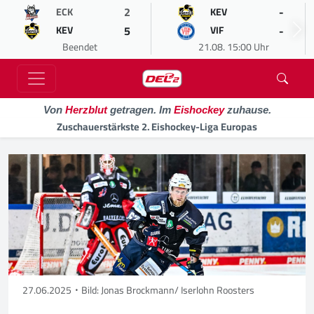
2
-
ECK
KEV
5
-
KEV
VIF
Beendet
21.08. 15:00 Uhr
Von
Herzblut
getragen. Im
Eishockey
zuhause.
Zuschauerstärkste 2. Eishockey-Liga Europas
27.06.2025
Bild: Jonas Brockmann/ Iserlohn Roosters