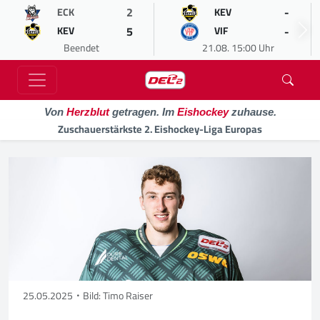
2
-
ECK
KEV
5
-
KEV
VIF
Beendet
21.08. 15:00 Uhr
Von
Herzblut
getragen. Im
Eishockey
zuhause.
Zuschauerstärkste 2. Eishockey-Liga Europas
25.05.2025
Bild: Timo Raiser