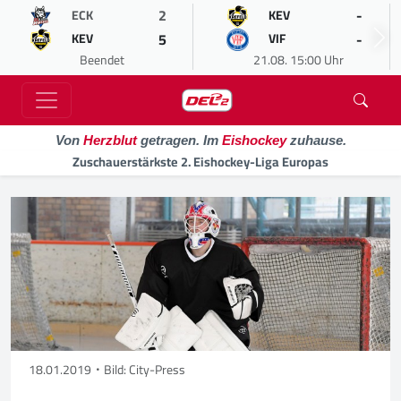
2
-
ECK
KEV
5
-
KEV
VIF
Beendet
21.08. 15:00 Uhr
Von
Herzblut
getragen. Im
Eishockey
zuhause.
Zuschauerstärkste 2. Eishockey-Liga Europas
18.01.2019
Bild: City-Press