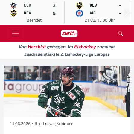
2
-
ECK
KEV
5
-
KEV
VIF
Beendet
21.08. 15:00 Uhr
Von
Herzblut
getragen. Im
Eishockey
zuhause.
Zuschauerstärkste 2. Eishockey-Liga Europas
11.06.2026
Bild: Ludwig Schirmer