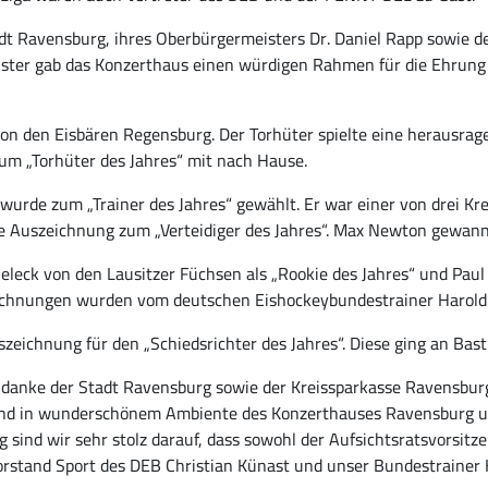
dt Ravensburg, ihres Oberbürgermeisters Dr. Daniel Rapp sowie d
ister gab das Konzerthaus einen würdigen Rahmen für die Ehrung
n von den Eisbären Regensburg. Der Torhüter spielte eine heraus
m „Torhüter des Jahres“ mit nach Hause.
urde zum „Trainer des Jahres“ gewählt. Er war einer von drei Kre
e Auszeichnung zum „Verteidiger des Jahres“. Max Newton gewann
leck von den Lausitzer Füchsen als „Rookie des Jahres“ und Paul
zeichnungen wurden vom deutschen Eishockeybundestrainer Harol
szeichnung für den „Schiedsrichter des Jahres“. Diese ging an Bast
 danke der Stadt Ravensburg sowie der Kreissparkasse Ravensburg
bend in wunderschönem Ambiente des Konzerthauses Ravensburg u
g sind wir sehr stolz darauf, dass sowohl der Aufsichtsratsvorsit
orstand Sport des DEB Christian Künast und unser Bundestrainer H