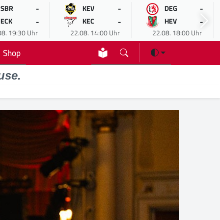
-
-
-
SBR
KEV
DEG
-
-
-
ECK
KEC
HEV
08. 19:30 Uhr
22.08. 14:00 Uhr
22.08. 18:00 Uhr
Shop
use.