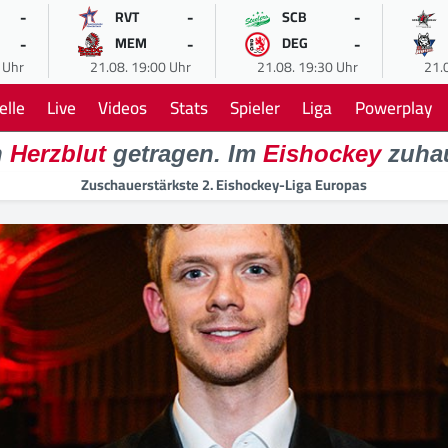
-
-
-
RVT
SCB
-
-
-
MEM
DEG
 Uhr
21.08. 19:00 Uhr
21.08. 19:30 Uhr
21.
elle
Live
Videos
Stats
Spieler
Liga
Powerplay
n
Herzblut
getragen. Im
Eishockey
zuha
Zuschauerstärkste 2. Eishockey-Liga Europas