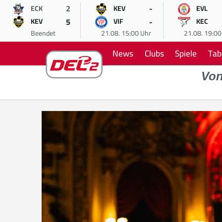
2
-
ECK
KEV
EVL
5
-
KEV
VIF
KEC
Beendet
21.08. 15:00 Uhr
21.08. 19:00
News
Clubs
Spiele
Tab
Vo