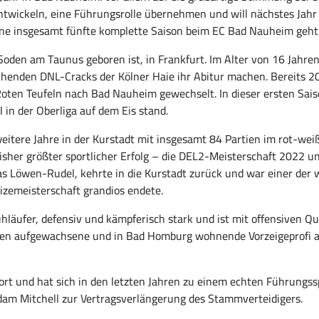
ntwickeln, eine Führungsrolle übernehmen und will nächstes Jah
seine insgesamt fünfte komplette Saison beim EC Bad Nauheim geht
oden am Taunus geboren ist, in Frankfurt. Im Alter von 16 Jahren
echenden DNL-Cracks der Kölner Haie ihr Abitur machen. Bereits 2
ten Teufeln nach Bad Nauheim gewechselt. In dieser ersten Saiso
 in der Oberliga auf dem Eis stand.
itere Jahre in der Kurstadt mit insgesamt 84 Partien im rot-weiß
her größter sportlicher Erfolg – die DEL2-Meisterschaft 2022 un
as Löwen-Rudel, kehrte in die Kurstadt zurück und war einer der 
izemeisterschaft grandios endete.
uhläufer, defensiv und kämpferisch stark und ist mit offensiven Qu
edten aufgewachsene und in Bad Homburg wohnende Vorzeigeprofi 
ort und hat sich in den letzten Jahren zu einem echten Führungssp
 Adam Mitchell zur Vertragsverlängerung des Stammverteidigers.