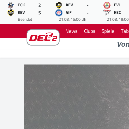
2
-
ECK
KEV
EVL
5
-
KEV
VIF
KEC
Beendet
21.08. 15:00 Uhr
21.08. 19:00
News
Clubs
Spiele
Tab
Vo