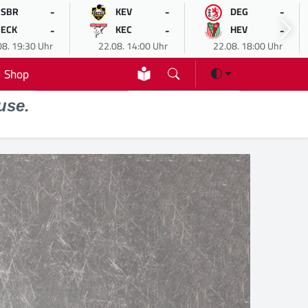
-
-
-
SBR
KEV
DEG
-
-
-
ECK
KEC
HEV
08. 19:30 Uhr
22.08. 14:00 Uhr
22.08. 18:00 Uhr
Shop
use.