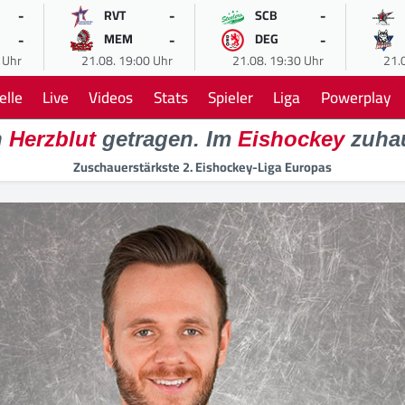
-
-
-
RVT
SCB
-
-
-
MEM
DEG
 Uhr
21.08. 19:00 Uhr
21.08. 19:30 Uhr
21.
elle
Live
Videos
Stats
Spieler
Liga
Powerplay
n
Herzblut
getragen. Im
Eishockey
zuha
Zuschauerstärkste 2. Eishockey-Liga Europas