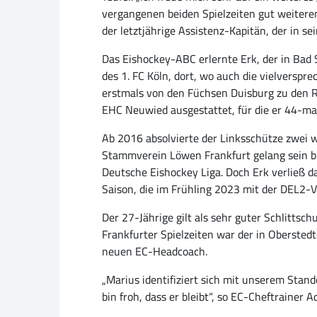
vergangenen beiden Spielzeiten gut weitere
der letztjährige Assistenz-Kapitän, der in 
Das Eishockey-ABC erlernte Erk, der in Bad S
des 1. FC Köln, dort, wo auch die vielverspr
erstmals von den Füchsen Duisburg zu den Ro
EHC Neuwied ausgestattet, für die er 44-mal
Ab 2016 absolvierte der Linksschütze zwei we
Stammverein Löwen Frankfurt gelang sein bis
Deutsche Eishockey Liga. Doch Erk verließ d
Saison, die im Frühling 2023 mit der DEL2-V
Der 27-Jährige gilt als sehr guter Schlittsch
Frankfurter Spielzeiten war der in Oberst
neuen EC-Headcoach.
„Marius identifiziert sich mit unserem Stand
bin froh, dass er bleibt“, so EC-Cheftrainer