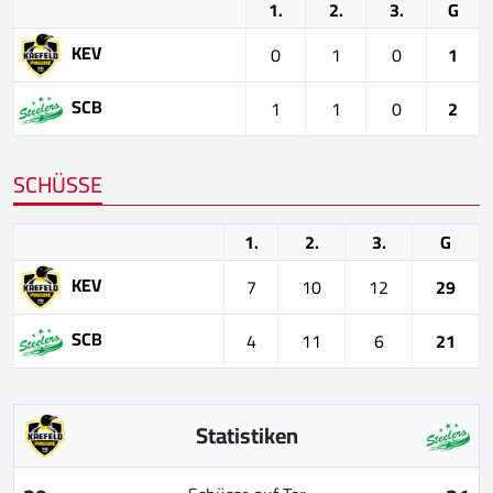
1.
2.
3.
G
KEV
0
1
0
1
SCB
1
1
0
2
SCHÜSSE
1.
2.
3.
G
KEV
7
10
12
29
SCB
4
11
6
21
Statistiken