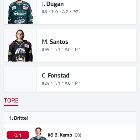
J.
Dugan
#8
T: 0
A:2
P:2
M.
Santos
#95
T: 1
A:0
P:1
C.
Fonstad
#24
T: 1
A:0
P:1
TORE
1. Drittel
#9 B. Kemp
0:
1
(EQ)