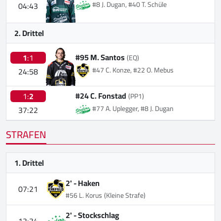
#8 J. Dugan, #40 T. Schüle
04:43
2. Drittel
#95 M. Santos
1
:1
(EQ)
#47 C. Konze, #22 O. Mebus
24:58
#24 C. Fonstad
1:
2
(PP1)
#77 A. Uplegger, #8 J. Dugan
37:22
STRAFEN
1. Drittel
2' -
Haken
07:21
#56 L. Korus
(Kleine Strafe)
2' -
Stockschlag
13:34