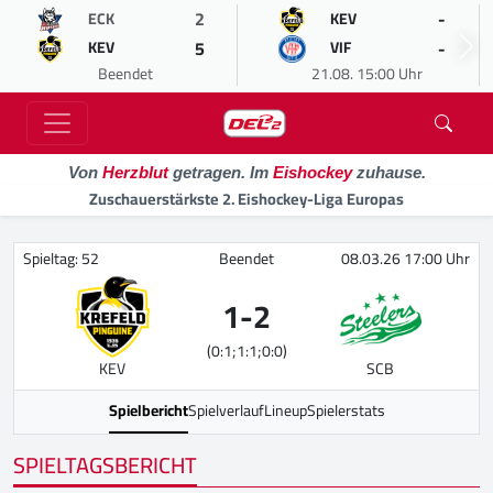
2
-
ECK
KEV
5
-
KEV
VIF
Beendet
21.08. 15:00 Uhr
Von
Herzblut
getragen. Im
Eishockey
zuhause.
Zuschauerstärkste 2. Eishockey-Liga Europas
Spieltag: 52
Beendet
08.03.26 17:00 Uhr
1
-
2
(0:1;1:1;0:0)
KEV
SCB
Spielbericht
Spielverlauf
Lineup
Spielerstats
SPIELTAGSBERICHT