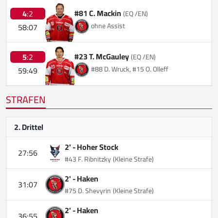
#81 C. Mackin
4
:2
(EQ /EN)
ohne Assist
58:07
#23 T. McGauley
5
:2
(EQ /EN)
#88 D. Wruck, #15 O. Olleff
59:49
STRAFEN
2. Drittel
2' -
Hoher Stock
27:56
#43 F. Ribnitzky
(Kleine Strafe)
2' -
Haken
31:07
#75 D. Shevyrin
(Kleine Strafe)
2' -
Haken
36:55