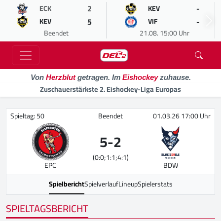
2
-
ECK
KEV
5
-
KEV
VIF
Beendet
21.08. 15:00 Uhr
Von
Herzblut
getragen. Im
Eishockey
zuhause.
Zuschauerstärkste 2. Eishockey-Liga Europas
Spieltag: 50
Beendet
01.03.26 17:00 Uhr
5
-
2
(0:0;1:1;4:1)
EPC
BDW
Spielbericht
Spielverlauf
Lineup
Spielerstats
SPIELTAGSBERICHT