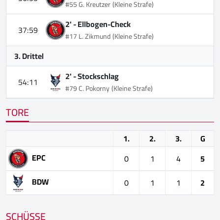
#55 G. Kreutzer
(Kleine Strafe)
2' -
Ellbogen-Check
37:59
#17 L. Zikmund
(Kleine Strafe)
3. Drittel
2' -
Stockschlag
54:11
#79 C. Pokorny
(Kleine Strafe)
TORE
1.
2.
3.
G
EPC
0
1
4
5
BDW
0
1
1
2
SCHÜSSE