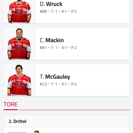
D.
Wruck
#88
T: 1
A:1
P:2
C.
Mackin
#81
T: 1
A:1
P:2
T.
McGauley
#23
T: 1
A:1
P:2
TORE
2. Drittel