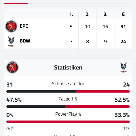
1.
2.
3.
G
EPC
5
10
16
31
BDW
7
8
9
24
Statistiken
31
24
Schüsse auf Tor
47.5%
52.5%
Faceoff %
0%
33.3%
PowerPlay %
0/2
1/3