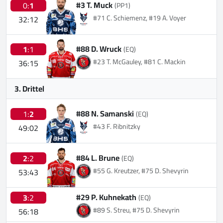
#3 T. Muck
0:
1
(PP1)
#71 C. Schiemenz, #19 A. Voyer
32:12
#88 D. Wruck
1
:1
(EQ)
#23 T. McGauley, #81 C. Mackin
36:15
3. Drittel
#88 N. Samanski
1:
2
(EQ)
#43 F. Ribnitzky
49:02
#84 L. Brune
2
:2
(EQ)
#55 G. Kreutzer, #75 D. Shevyrin
53:43
#29 P. Kuhnekath
3
:2
(EQ)
#89 S. Streu, #75 D. Shevyrin
56:18