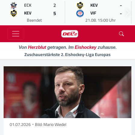
2
-
ECK
KEV
5
-
KEV
VIF
Beendet
21.08. 15:00 Uhr
Von
Herzblut
getragen. Im
Eishockey
zuhause.
Zuschauerstärkste 2. Eishockey-Liga Europas
01.07.2026
Bild: Mario Wiedel